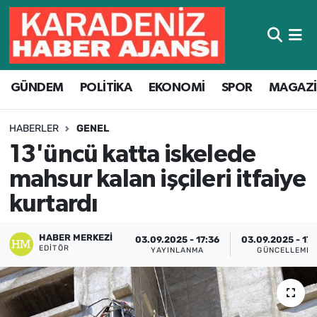
Hava Durumu
GÜNDEM
POLİTİKA
EKONOMİ
SPOR
MAGAZ
Trafik Durumu
Süper Lig Puan Durumu ve Fikstür
HABERLER
GENEL
13'üncü katta iskelede
Tüm Manşetler
mahsur kalan işçileri itfaiye
Son Dakika Haberleri
kurtardı
Haber Arşivi
HABER MERKEZI
03.09.2025 - 17:36
03.09.2025 - 17
EDITÖR
YAYINLANMA
GÜNCELLEME