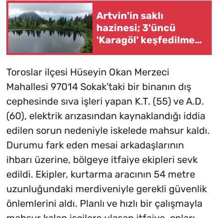
Artvin'in saklı
hazinesi; 3'üncü
'Karagöl' keşfedilmeyi
bekliyor
Toroslar ilçesi Hüseyin Okan Merzeci
Mahallesi 97014 Sokak'taki bir binanın dış
cephesinde sıva işleri yapan K.T. (55) ve A.D.
(60), elektrik arızasından kaynaklandığı iddia
edilen sorun nedeniyle iskelede mahsur kaldı.
Durumu fark eden mesai arkadaşlarının
ihbarı üzerine, bölgeye itfaiye ekipleri sevk
edildi. Ekipler, kurtarma aracının 54 metre
uzunluğundaki merdiveniyle gerekli güvenlik
önlemlerini aldı. Planlı ve hızlı bir çalışmayla