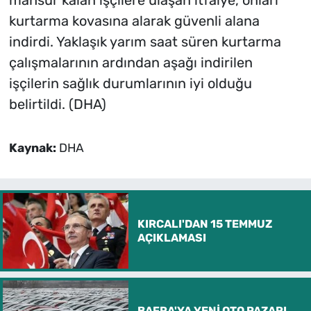
mahsur kalan işçilere ulaşan itfaiye, onları
kurtarma kovasına alarak güvenli alana
indirdi. Yaklaşık yarım saat süren kurtarma
çalışmalarının ardından aşağı indirilen
işçilerin sağlık durumlarının iyi olduğu
belirtildi. (DHA)
Kaynak:
DHA
KIRCALI'DAN 15 TEMMUZ
AÇIKLAMASI
BAFRA'YA YENİ OTO PAZARI