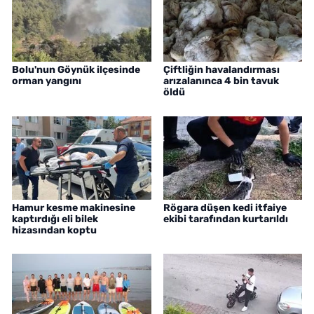
Bolu'nun Göynük ilçesinde
Çiftliğin havalandırması
orman yangını
arızalanınca 4 bin tavuk
öldü
Hamur kesme makinesine
Rögara düşen kedi itfaiye
kaptırdığı eli bilek
ekibi tarafından kurtarıldı
hizasından koptu