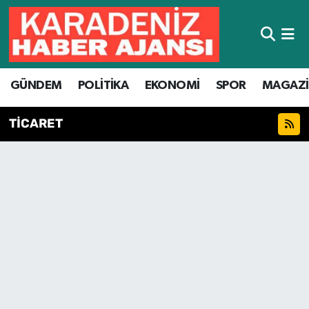
Hava Durumu
GÜNDEM
POLİTİKA
EKONOMİ
SPOR
MAGAZ
Trafik Durumu
Süper Lig Puan Durumu ve Fikstür
TİCARET
Tüm Manşetler
Son Dakika Haberleri
Haber Arşivi