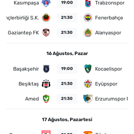
Kasımpaşa
Trabzonspor
19:00
Gençlerbirliği S.K.
Fenerbahçe
21:30
Gaziantep FK
Alanyaspor
21:30
16 Ağustos, Pazar
Başakşehir
Kocaelispor
19:00
Beşiktaş
Eyüpspor
21:30
Amed
Erzurumspor FK
21:30
17 Ağustos, Pazartesi