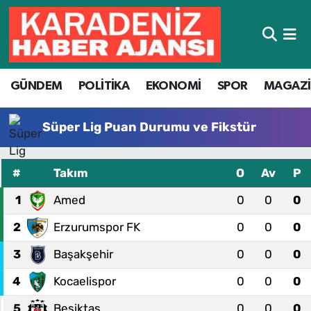
Hava Durumu
GÜNDEM
POLİTİKA
EKONOMİ
SPOR
MAGAZ
Trafik Durumu
Süper Lig Puan Durumu ve Fikstür
Süper Lig Puan Durumu ve Fikstür
Tüm Manşetler
#
Takım
O
Av
P
Son Dakika Haberleri
1
Amed
0
0
0
2
Erzurumspor FK
0
0
0
Haber Arşivi
3
Başakşehir
0
0
0
4
Kocaelispor
0
0
0
5
Beşiktaş
0
0
0