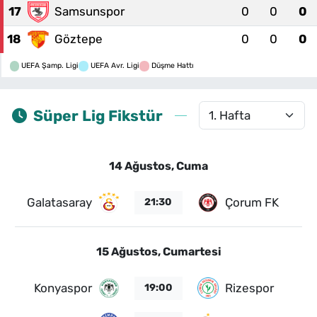
17
Samsunspor
0
0
0
18
Göztepe
0
0
0
UEFA Şamp. Ligi
UEFA Avr. Ligi
Düşme Hattı
Süper Lig Fikstür
14 Ağustos, Cuma
Galatasaray
Çorum FK
21:30
15 Ağustos, Cumartesi
Konyaspor
Rizespor
19:00