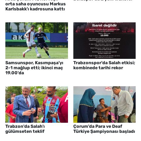
orta saha oyuncusu Markus
Karlsbakk'ı kadrosuna kattı
Samsunspor, Kasımpaşa'yı
Trabzonspor'da Salah etkisi;
2-1 mağlup etti; ikinci maç
kombinede tarihi rekor
19.00'da
Trabzon'da Salah'ı
Çorum'da Para ve Deaf
gülümseten teklif
Türkiye Şampiyonası başladı