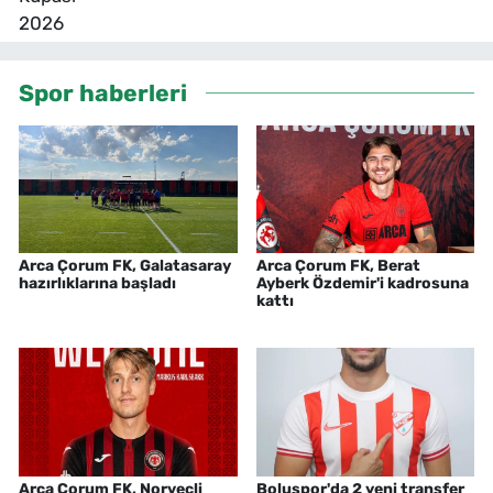
Spor haberleri
Arca Çorum FK, Galatasaray
Arca Çorum FK, Berat
hazırlıklarına başladı
Ayberk Özdemir'i kadrosuna
kattı
Arca Çorum FK, Norveçli
Boluspor'da 2 yeni transfer