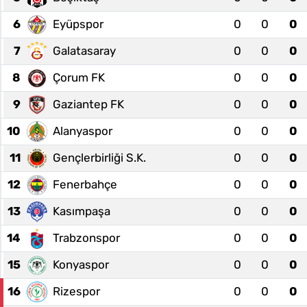
6
Eyüpspor
0
0
0
7
Galatasaray
0
0
0
8
Çorum FK
0
0
0
9
Gaziantep FK
0
0
0
10
Alanyaspor
0
0
0
11
Gençlerbirliği S.K.
0
0
0
12
Fenerbahçe
0
0
0
13
Kasımpaşa
0
0
0
14
Trabzonspor
0
0
0
15
Konyaspor
0
0
0
16
Rizespor
0
0
0