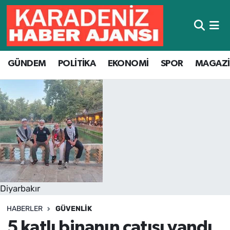
Hava Durumu
GÜNDEM
POLİTİKA
EKONOMİ
SPOR
MAGAZ
Trafik Durumu
Süper Lig Puan Durumu ve Fikstür
Tüm Manşetler
Son Dakika Haberleri
Haber Arşivi
Diyarbakır
HABERLER
GÜVENLIK
5 katlı binanın çatısı yandı