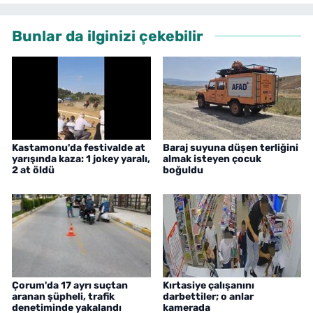
Bunlar da ilginizi çekebilir
Kastamonu'da festivalde at
Baraj suyuna düşen terliğini
yarışında kaza: 1 jokey yaralı,
almak isteyen çocuk
2 at öldü
boğuldu
Çorum'da 17 ayrı suçtan
Kırtasiye çalışanını
aranan şüpheli, trafik
darbettiler; o anlar
denetiminde yakalandı
kamerada