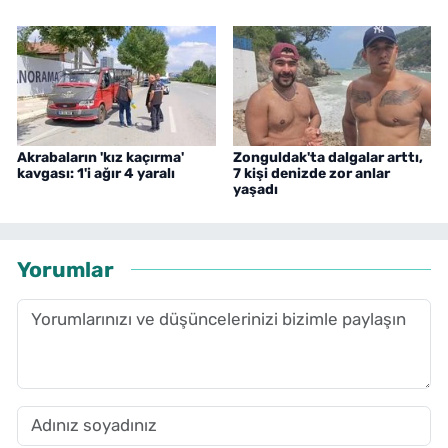
Akrabaların 'kız kaçırma'
Zonguldak'ta dalgalar arttı,
kavgası: 1'i ağır 4 yaralı
7 kişi denizde zor anlar
yaşadı
Yorumlar