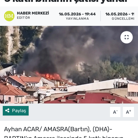
HABER MERKEZI
16.05.2026 - 19:44
16.05.2026 - 19
EDITÖR
YAYINLANMA
GÜNCELLEME
Paylaş
-
+
A
A
Ayhan ACAR/ AMASRA(Bartın), (DHA)-