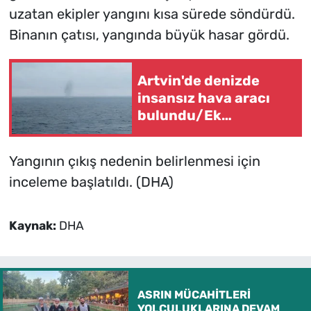
uzatan ekipler yangını kısa sürede söndürdü.
Binanın çatısı, yangında büyük hasar gördü.
Artvin'de denizde
insansız hava aracı
bulundu/Ek
fotoğraflar
Yangının çıkış nedenin belirlenmesi için
inceleme başlatıldı. (DHA)
Kaynak:
DHA
ASRIN MÜCAHİTLERİ
YOLCULUKLARINA DEVAM