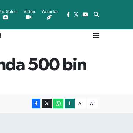
to Galeri
Video
Yazarlar
İ
amda 500 bin
-
+
A
A