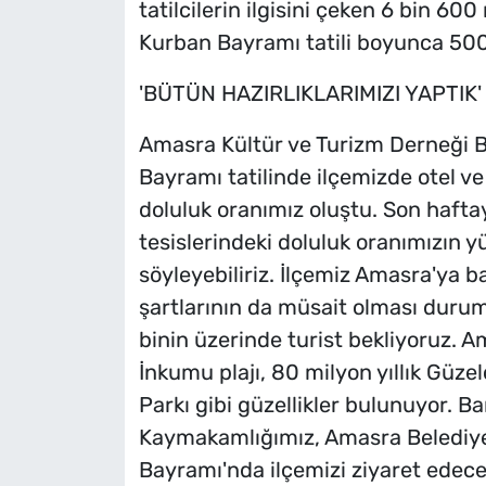
tatilcilerin ilgisini çeken 6 bin 60
Kurban Bayramı tatili boyunca 500 
'BÜTÜN HAZIRLIKLARIMIZI YAPTIK'
Amasra Kültür ve Turizm Derneği B
Bayramı tatilinde ilçemizde otel v
doluluk oranımız oluştu. Son haft
tesislerindeki doluluk oranımızın 
söyleyebiliriz. İlçemiz Amasra'ya 
şartlarının da müsait olması durumu
binin üzerinde turist bekliyoruz. A
İnkumu plajı, 80 milyon yıllık Güzel
Parkı gibi güzellikler bulunuyor. 
Kaymakamlığımız, Amasra Belediye
Bayramı'nda ilçemizi ziyaret edecek