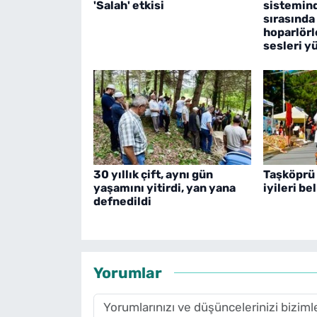
'Salah' etkisi
sistemind
sırasında
hoparlörl
sesleri y
30 yıllık çift, aynı gün
Taşköprü 
yaşamını yitirdi, yan yana
iyileri bel
defnedildi
Yorumlar