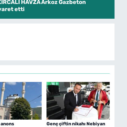
KIRCALI HAVZA Arkoz Gazbeton
yaret etti
 anons
Genç çiftin nikahı Nebiyan