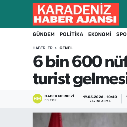
Hava Durumu
GÜNDEM
POLİTİKA
EKONOMİ
SPO
Trafik Durumu
HABERLER
GENEL
Süper Lig Puan Durumu ve Fikstür
6 bin 600 nü
Tüm Manşetler
turist gelmes
Son Dakika Haberleri
Haber Arşivi
HABER MERKEZI
19.05.2026 - 10:40
EDITÖR
YAYINLANMA