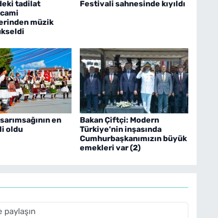
eki tadilat
Festivali sahnesinde kıyıldı
 cami
erinden müzik
ükseldi
sarımsağının en
Bakan Çiftçi: Modern
li oldu
Türkiye'nin inşasında
Cumhurbaşkanımızın büyük
emekleri var (2)