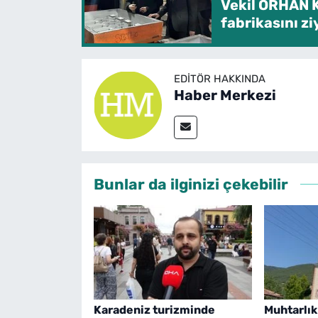
Vekil ORHAN 
fabrikasını zi
EDITÖR HAKKINDA
Haber Merkezi
Bunlar da ilginizi çekebilir
Karadeniz turizminde
Muhtarlık