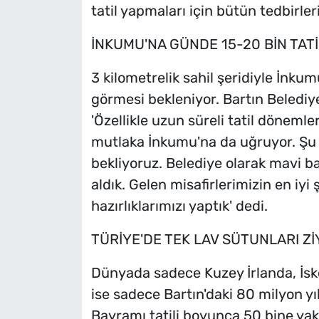
tatil yapmaları için bütün tedbirleri
İNKUMU'NA GÜNDE 15-20 BİN TAT
3 kilometrelik sahil şeridiyle İnkum
görmesi bekleniyor. Bartın Beledi
'Özellikle uzun süreli tatil döneml
mutlaka İnkumu'na da uğruyor. Şu 
bekliyoruz. Belediye olarak mavi b
aldık. Gelen misafirlerimizin en iyi
hazırlıklarımızı yaptık' dedi.
TÜRİYE'DE TEK LAV SÜTUNLARI Zİ
Dünyada sadece Kuzey İrlanda, İsko
ise sadece Bartın'daki 80 milyon yı
Bayramı tatili boyunca 50 bine yakı