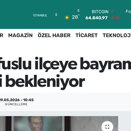
BITCOIN
64.840,97
-0.15
Fo
DOLAR
°
28
47,7436
0.18
EURO
55,2510
0.32
R
MAGAZİN
ÖZEL HABER
TİCARET
TEKNOLOJ
STERLİN
64,4811
0.38
GRAM ALTIN
6660.55
0
fuslu ilçeye bayr
BİST100
13.779
-14
i bekleniyor
19.05.2026 - 10:45
GÜNCELLEME