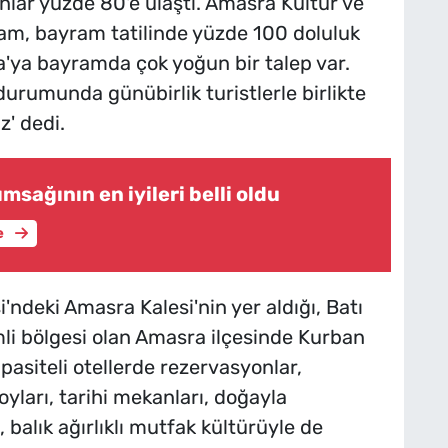
lar yüzde 80'e ulaştı. Amasra Kültür ve
am, bayram tatilinde yüzde 100 doluluk
ra'ya bayramda çok yoğun bir talep var.
urumunda günübirlik turistlerle birlikte
z' dedi.
msağının en iyileri belli oldu
e
ndeki Amasra Kalesi'nin yer aldığı, Batı
li bölgesi olan Amasra ilçesinde Kurban
pasiteli otellerde rezervasyonlar,
oyları, tarihi mekanları, doğayla
, balık ağırlıklı mutfak kültürüyle de