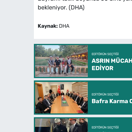
bekleniyor. (DHA)
Kaynak:
DHA
EDITÖRÜN SEÇTIĞI
ASRIN MÜCAH
EDİYOR
EDITÖRÜN SEÇTIĞI
Bafra Karma O
EDITÖRÜN SEÇTIĞI