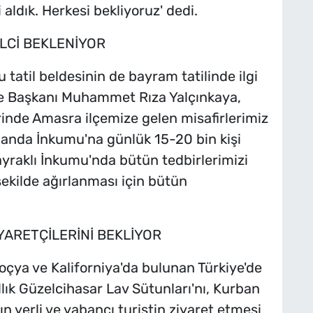
 aldık. Herkesi bekliyoruz' dedi.
İLCİ BEKLENİYOR
u tatil beldesinin de bayram tatilinde ilgi
ye Başkanı Muhammet Rıza Yalçınkaya,
erinde Amasra ilçemize gelen misafirlerimiz
anda İnkumu'na günlük 15-20 bin kişi
ayraklı İnkumu'nda bütün tedbirlerimizi
 şekilde ağırlanması için bütün
YARETÇİLERİNİ BEKLİYOR
çya ve Kaliforniya'da bulunan Türkiye'de
llık Güzelcihasar Lav Sütunları'nı, Kurban
n yerli ve yabancı turistin ziyaret etmesi