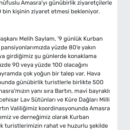
0 nüfuslu Amasra'yı günübirlik ziyaretçilerle
bin kişinin ziyaret etmesi bekleniyor.
aşkanı Melih Saylam, '9 günlük Kurban
e pansiyonlarımızda yüzde 80'e yakın
aya girdiğimiz şu günlerde konaklama
yüzde 90 veya yüzde 100 olacağını
bayramda çok yoğun bir talep var. Hava
nda günübirlik turistlerle birlikte 500
masra'mızın yanı sıra Bartın, mavi bayraklı
cehisar Lav Sütünları ve Küre Dağları Milli
Bartın Valiliğimiz koordinasyonunda Amasra
miz ve derneğimiz olarak Kurban
 turistlerimizin rahat ve huzurlu şekilde