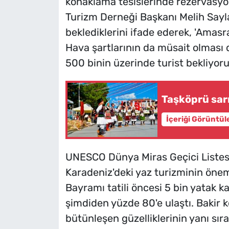
konaklama tesislerinde rezervasyon
Turizm Derneği Başkanı Melih Sayl
beklediklerini ifade ederek, 'Amas
Hava şartlarının da müsait olması d
500 binin üzerinde turist bekliyoru
Taşköprü sarı
İçeriği Görüntül
UNESCO Dünya Miras Geçici Listesi'
Karadeniz'deki yaz turizminin önem
Bayramı tatili öncesi 5 bin yatak ka
şimdiden yüzde 80'e ulaştı. Bakir k
bütünleşen güzelliklerinin yanı sıra