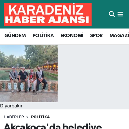
Hava Durumu
GÜNDEM
POLİTİKA
EKONOMİ
SPOR
MAGAZ
Trafik Durumu
Süper Lig Puan Durumu ve Fikstür
Tüm Manşetler
Son Dakika Haberleri
Haber Arşivi
Diyarbakır
HABERLER
POLITIKA
Akçakoca'da belediye