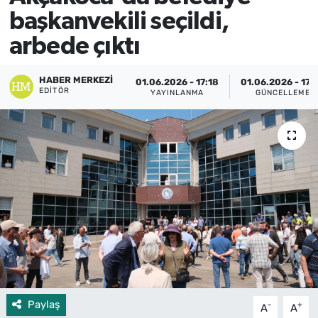
başkanvekili seçildi,
arbede çıktı
HABER MERKEZI
01.06.2026 - 17:18
01.06.2026 - 17:
EDITÖR
YAYINLANMA
GÜNCELLEME
Paylaş
-
+
A
A