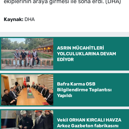
ekiplerinin araya girmesi ile sona erdi. (DHA)
Kaynak:
DHA
ASRIN MÜCAHİTLERİ
YOLCULUKLARINA DEVAM
EDİYOR
Bafra Karma OSB
Bilgilendirme Toplantısı
Yapıldı
Vekil ORHAN KIRCALI HAVZA
Arkoz Gazbeton fabrikasını