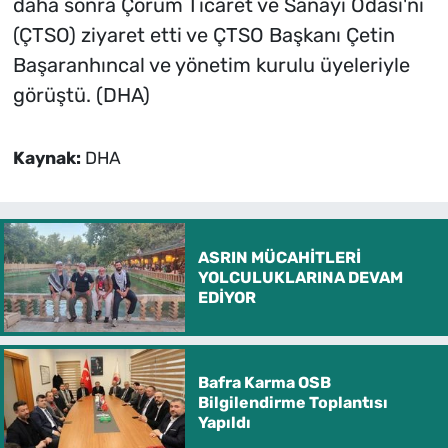
daha sonra Çorum Ticaret ve Sanayi Odası'nı
(ÇTSO) ziyaret etti ve ÇTSO Başkanı Çetin
Başaranhıncal ve yönetim kurulu üyeleriyle
görüştü. (DHA)
Kaynak:
DHA
ASRIN MÜCAHİTLERİ
YOLCULUKLARINA DEVAM
EDİYOR
Bafra Karma OSB
Bilgilendirme Toplantısı
Yapıldı