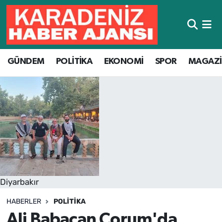
Hava Durumu
GÜNDEM
POLİTİKA
EKONOMİ
SPOR
MAGAZ
Trafik Durumu
Süper Lig Puan Durumu ve Fikstür
Tüm Manşetler
Son Dakika Haberleri
Haber Arşivi
Diyarbakır
HABERLER
POLITIKA
Ali Babacan Çorum'da