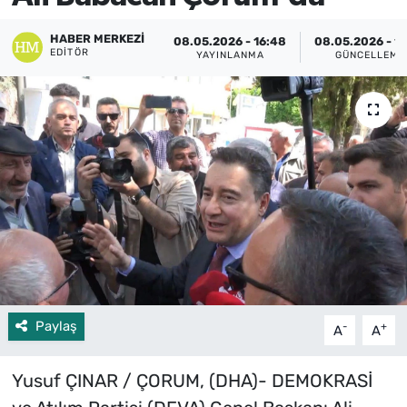
HABER MERKEZI
08.05.2026 - 16:48
08.05.2026 - 16
EDITÖR
YAYINLANMA
GÜNCELLEME
Paylaş
-
+
A
A
Yusuf ÇINAR / ÇORUM, (DHA)- DEMOKRASİ