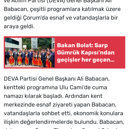
ve Atılım Partisi (DEVA) Genel Başkanı Ali
Babacan, çeşitli programlara katılmak üzere
geldiği Çorum'da esnaf ve vatandaşlarla bir
araya geldi.
Bakan Bolat: Sarp
Gümrük Kapısı'ndan
geçişler her geçen
gün artmakta (2)
DEVA Partisi Genel Başkanı Ali Babacan,
kentteki programına Ulu Cami'de cuma
namazı kılarak başladı. Ardından kent
merkezinde esnaf ziyareti yapan Babacan,
vatandaşlarla sohbet etti, ekonomik konulara
ilişkin değerlendirmelerde bulundu. Babacan,