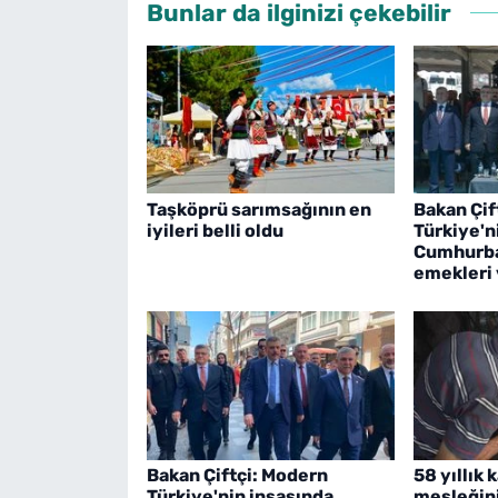
Bunlar da ilginizi çekebilir
Taşköprü sarımsağının en
Bakan Çif
iyileri belli oldu
Türkiye'n
Cumhurba
emekleri 
Bakan Çiftçi: Modern
58 yıllık 
Türkiye'nin inşasında
mesleğin