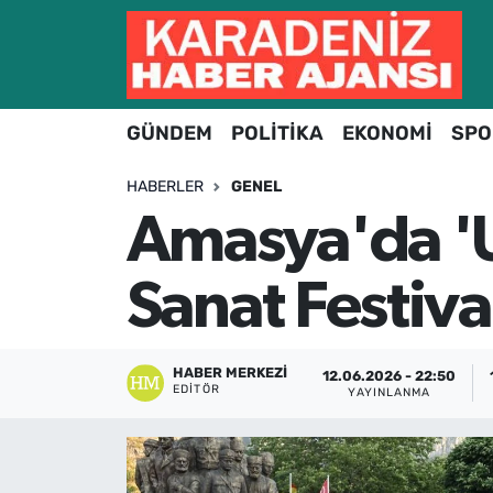
Hava Durumu
GÜNDEM
POLİTİKA
EKONOMİ
SPO
Trafik Durumu
HABERLER
GENEL
Süper Lig Puan Durumu ve Fikstür
Amasya'da 'Ul
Tüm Manşetler
Sanat Festiva
Son Dakika Haberleri
Haber Arşivi
HABER MERKEZI
12.06.2026 - 22:50
EDITÖR
YAYINLANMA