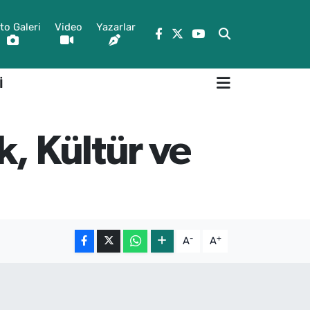
to Galeri
Video
Yazarlar
İ
, Kültür ve
-
+
A
A