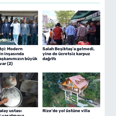
tçi: Modern
Salah Beşiktaş'a gelmedi,
in inşasında
yine de ücretsiz karpuz
şkanımızın büyük
dağıttı
var (2)
kalay ustası
Rize'de yol üstüne villa
i yaşatmaya