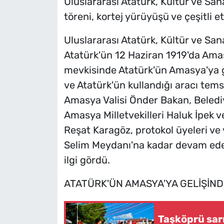
Uluslararası Atatürk, Kültür ve Sa
töreni, kortej yürüyüşü ve çeşitli etk
Uluslararası Atatürk, Kültür ve San
Atatürk'ün 12 Haziran 1919'da Amas
mevkisinde Atatürk'ün Amasya'ya ge
ve Atatürk'ün kullandığı aracı tem
Amasya Valisi Önder Bakan, Belediy
Amasya Milletvekilleri Haluk İpek v
Reşat Karagöz, protokol üyeleri ve 
Selim Meydanı'na kadar devam eden
ilgi gördü.
ATATÜRK'ÜN AMASYA'YA GELİŞİND
Taşköprü sarı