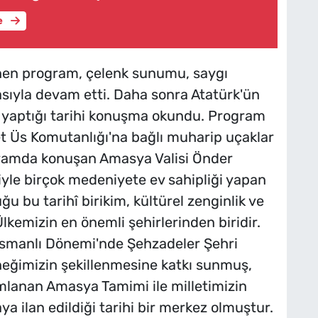
e
en program, çelenk sunumu, saygı
asıyla devam etti. Daha sonra Atatürk'ün
 yaptığı tarihi konuşma okundu. Program
t Üs Komutanlığı'na bağlı muharip uçaklar
gramda konuşan Amasya Valisi Önder
şiyle birçok medeniyete ev sahipliği yapan
 bu tarihî birikim, kültürel zenginlik ve
Ülkemizin en önemli şehirlerinden biridir.
, Osmanlı Dönemi'nde Şehzadeler Şehri
neğimizin şekillenmesine katkı sunmuş,
mlanan Amasya Tamimi ile milletimizin
a ilan edildiği tarihi bir merkez olmuştur.