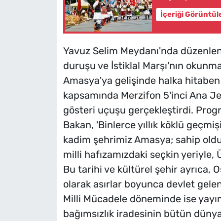
İçeriği Görüntül
Yavuz Selim Meydanı'nda düzenlen
duruşu ve İstiklal Marşı'nın okunm
Amasya'ya gelişinde halka hitaben
kapsamında Merzifon 5'inci Ana Je
gösteri uçuşu gerçekleştirdi. Pro
Bakan, 'Binlerce yıllık köklü geçmi
kadim şehrimiz Amasya; sahip olduğu
milli hafızamızdaki seçkin yeriyle, 
Bu tarihi ve kültürel şehir ayrıca
olarak asırlar boyunca devlet gele
Milli Mücadele döneminde ise yayı
bağımsızlık iradesinin bütün dünyay