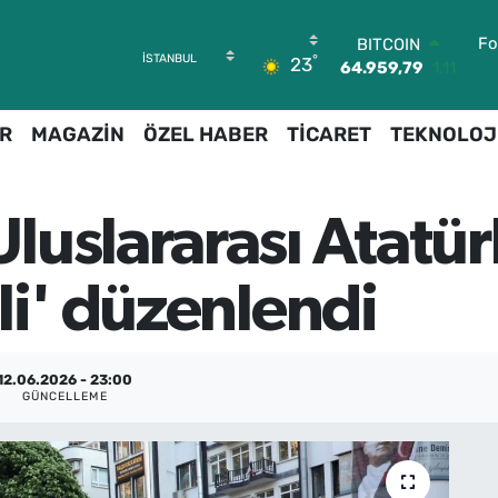
BITCOIN
Fo
64.959,79
1.11
°
23
DOLAR
47,7436
0.18
EURO
R
MAGAZİN
ÖZEL HABER
TİCARET
TEKNOLOJ
55,2510
0.32
STERLİN
64,4811
0.38
GRAM ALTIN
uslararası Atatürk
6660.55
0.03
BİST100
li' düzenlendi
13.779
-14
12.06.2026 - 23:00
GÜNCELLEME