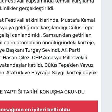
nat Festivali kapsamında temsili karşılama
inlikler gerçekleştirildi.
at Festivali etkinliklerinde, Mustafa Kemal
ya'ya geldiğinde karşılandığı Cülüs Tepe
lişi canlandırıldı. Samsun'dan getirilen
sil eden otomobilin öncülüğündeki korteje,
e Başkanı Turgay Sevindi, AK Parti
e Hasan Çilez, CHP Amasya Milletvekili
vatandaşlar katıldı. Cülüs Tepe'den Yavuz
 'Atatürk ve Bayrağa Saygı' korteji büyük
E YAPTIĞI TARİHİ KONUŞMA OKUNDU
msağının en iyileri belli oldu