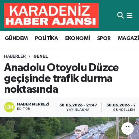
Hava Durumu
GÜNDEM
POLİTİKA
EKONOMİ
SPOR
MAGAZ
Trafik Durumu
Süper Lig Puan Durumu ve Fikstür
HABERLER
GENEL
Anadolu Otoyolu Düzce
Tüm Manşetler
geçişinde trafik durma
Son Dakika Haberleri
noktasında
Haber Arşivi
HABER MERKEZI
30.05.2026 - 21:47
30.05.2026 - 21
EDITÖR
YAYINLANMA
GÜNCELLEME