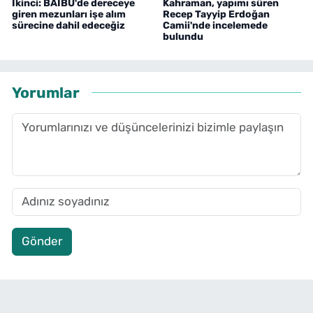
İkinci: BAİBÜ'de dereceye
Kahraman, yapımı süren
giren mezunları işe alım
Recep Tayyip Erdoğan
sürecine dahil edeceğiz
Camii'nde incelemede
bulundu
Yorumlar
Gönder