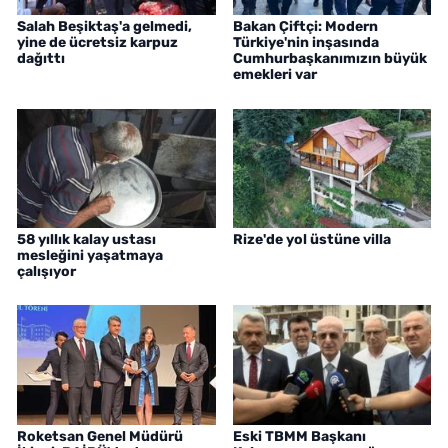
Salah Beşiktaş'a gelmedi,
Bakan Çiftçi: Modern
yine de ücretsiz karpuz
Türkiye'nin inşasında
dağıttı
Cumhurbaşkanımızın büyük
emekleri var
58 yıllık kalay ustası
Rize'de yol üstüne villa
mesleğini yaşatmaya
çalışıyor
Roketsan Genel Müdürü
Eski TBMM Başkanı