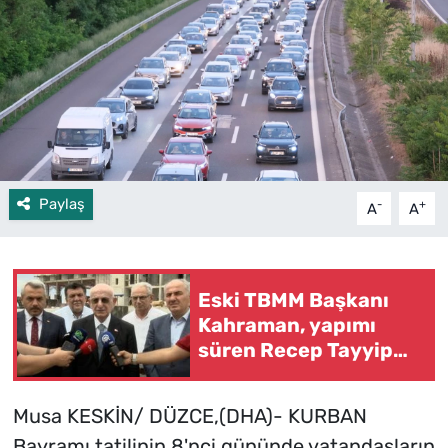
Paylaş
-
+
A
A
Eski TBMM Başkanı
Kahraman, yapımı
süren Recep Tayyip
Erdoğan Camii'nde
incelemede bulundu
Musa KESKİN/ DÜZCE,(DHA)- KURBAN
Bayramı tatilinin 8'nci gününde vatandaşların