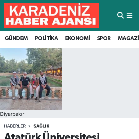
Hava Durumu
GÜNDEM
POLİTİKA
EKONOMİ
SPOR
MAGAZ
Trafik Durumu
Süper Lig Puan Durumu ve Fikstür
Tüm Manşetler
Son Dakika Haberleri
Haber Arşivi
Diyarbakır
HABERLER
SAĞLIK
Atatürk Üniversitesi