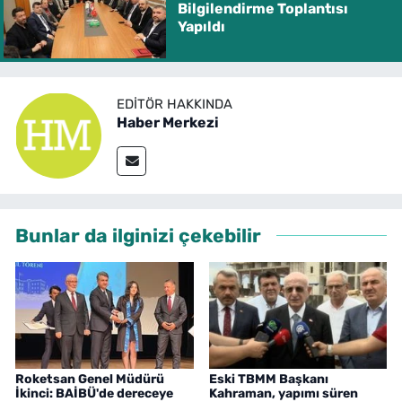
Bilgilendirme Toplantısı
Yapıldı
EDITÖR HAKKINDA
Haber Merkezi
Bunlar da ilginizi çekebilir
Roketsan Genel Müdürü
Eski TBMM Başkanı
İkinci: BAİBÜ'de dereceye
Kahraman, yapımı süren