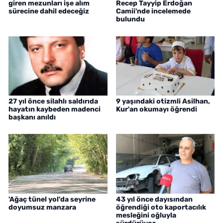
giren mezunları işe alım
Recep Tayyip Erdoğan
sürecine dahil edeceğiz
Camii'nde incelemede
bulundu
27 yıl önce silahlı saldırıda
9 yaşındaki otizmli Asilhan,
hayatın kaybeden madenci
Kur'an okumayı öğrendi
başkanı anıldı
'Ağaç tünel yol'da seyrine
43 yıl önce dayısından
doyumsuz manzara
öğrendiği oto kaportacılık
mesleğini oğluyla