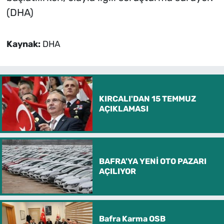
(DHA)
Kaynak:
DHA
KIRCALI'DAN 15 TEMMUZ
AÇIKLAMASI
BAFRA'YA YENİ OTO PAZARI
AÇILIYOR
Bafra Karma OSB