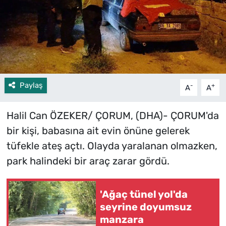
Paylaş
-
+
A
A
Halil Can ÖZEKER/ ÇORUM, (DHA)- ÇORUM'da
bir kişi, babasına ait evin önüne gelerek
tüfekle ateş açtı. Olayda yaralanan olmazken,
park halindeki bir araç zarar gördü.
'Ağaç tünel yol'da
seyrine doyumsuz
manzara