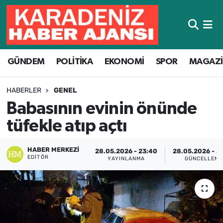
Hava Durumu
GÜNDEM
POLİTİKA
EKONOMİ
SPOR
MAGAZ
Trafik Durumu
Süper Lig Puan Durumu ve Fikstür
HABERLER
GENEL
Babasının evinin önünde
Tüm Manşetler
tüfekle atıp açtı
Son Dakika Haberleri
HABER MERKEZI
28.05.2026 - 23:40
28.05.2026 - 2
EDITÖR
YAYINLANMA
GÜNCELLEME
Haber Arşivi