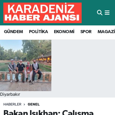
Hava Durumu
GÜNDEM
POLİTİKA
EKONOMİ
SPOR
MAGAZ
Trafik Durumu
Süper Lig Puan Durumu ve Fikstür
Tüm Manşetler
Son Dakika Haberleri
Haber Arşivi
Diyarbakır
HABERLER
GENEL
Bakan Işıkhan: Çalışma