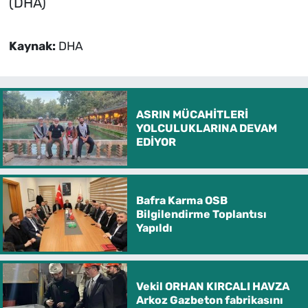
(DHA)
Kaynak:
DHA
ASRIN MÜCAHİTLERİ
YOLCULUKLARINA DEVAM
EDİYOR
Bafra Karma OSB
Bilgilendirme Toplantısı
Yapıldı
Vekil ORHAN KIRCALI HAVZA
Arkoz Gazbeton fabrikasını