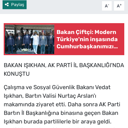
Paylaş
-
+
A
A
Bakan Çiftçi: Modern
Türkiye'nin inşasında
Cumhurbaşkanımızın
büyük emekleri var (2)
BAKAN IŞIKHAN, AK PARTİ İL BAŞKANLIĞI'NDA
KONUŞTU
Çalışma ve Sosyal Güvenlik Bakanı Vedat
Işıkhan, Bartın Valisi Nurtaç Arslan'ı
makamında ziyaret etti. Daha sonra AK Parti
Bartın İl Başkanlığına binasına geçen Bakan
Işıkhan burada partililerle bir araya geldi.