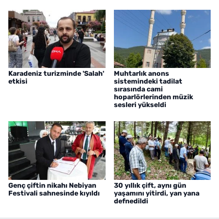
Karadeniz turizminde 'Salah'
Muhtarlık anons
etkisi
sistemindeki tadilat
sırasında cami
hoparlörlerinden müzik
sesleri yükseldi
Genç çiftin nikahı Nebiyan
30 yıllık çift, aynı gün
Festivali sahnesinde kıyıldı
yaşamını yitirdi, yan yana
defnedildi