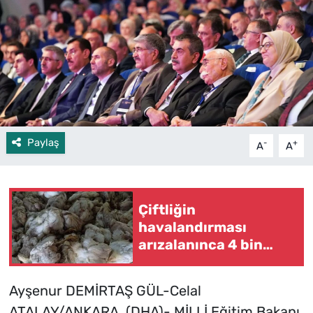
Paylaş
-
+
A
A
Çiftliğin
havalandırması
arızalanınca 4 bin
tavuk öldü
Ayşenur DEMİRTAŞ GÜL-Celal
ATALAY/ANKARA, (DHA)- MİLLİ Eğitim Bakanı