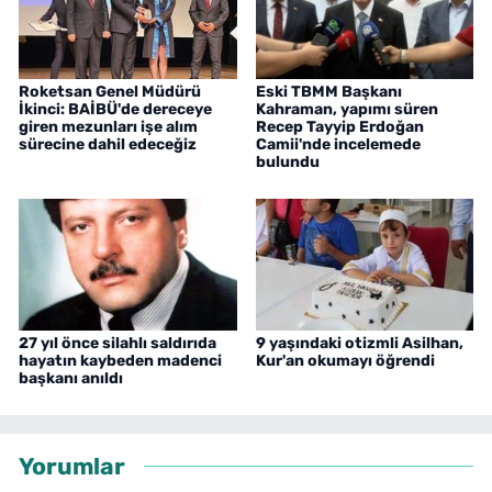
Roketsan Genel Müdürü
Eski TBMM Başkanı
İkinci: BAİBÜ'de dereceye
Kahraman, yapımı süren
giren mezunları işe alım
Recep Tayyip Erdoğan
sürecine dahil edeceğiz
Camii'nde incelemede
bulundu
27 yıl önce silahlı saldırıda
9 yaşındaki otizmli Asilhan,
hayatın kaybeden madenci
Kur'an okumayı öğrendi
başkanı anıldı
Yorumlar