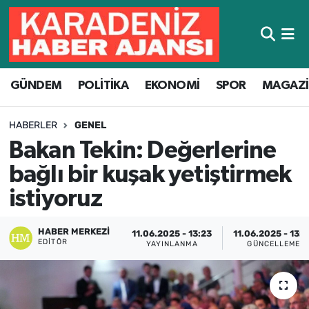
Hava Durumu
GÜNDEM
POLİTİKA
EKONOMİ
SPOR
MAGAZ
Trafik Durumu
Süper Lig Puan Durumu ve Fikstür
HABERLER
GENEL
Bakan Tekin: Değerlerine
Tüm Manşetler
bağlı bir kuşak yetiştirmek
Son Dakika Haberleri
istiyoruz
Haber Arşivi
HABER MERKEZI
11.06.2025 - 13:23
11.06.2025 - 13:
EDITÖR
YAYINLANMA
GÜNCELLEME