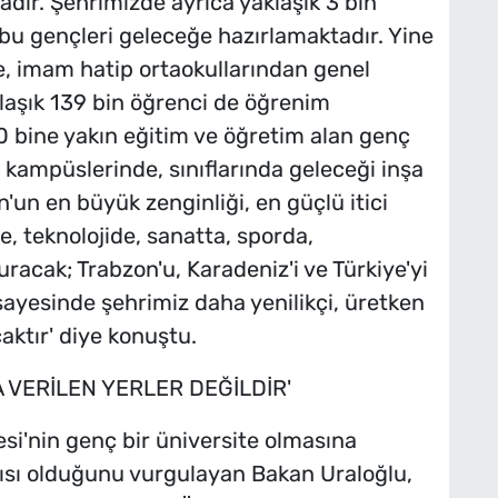
dır. Şehrimizde ayrıca yaklaşık 3 bin
bu gençleri geleceğe hazırlamaktadır. Yine
e, imam hatip ortaokullarından genel
aşık 139 bin öğrenci de öğrenim
0 bine yakın eğitim ve öğretim alan genç
 kampüslerinde, sınıflarında geleceği inşa
'un en büyük zenginliği, en güçlü itici
e, teknolojide, sanatta, sporda,
uracak; Trabzon'u, Karadeniz'i ve Türkiye'yi
 sayesinde şehrimiz daha yenilikçi, üretken
aktır' diye konuştu.
 VERİLEN YERLER DEĞİLDİR'
si'nin genç bir üniversite olmasına
ısı olduğunu vurgulayan Bakan Uraloğlu,