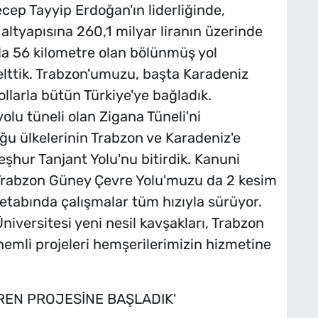
ep Tayyip Erdoğan'ın liderliğinde,
altyapısına 260,1 milyar liranın üzerinde
nda 56 kilometre olan bölünmüş yol
ttik. Trabzon'umuzu, başta Karadeniz
llarla bütün Türkiye'ye bağladık.
olu tüneli olan Zigana Tüneli'ni
u ülkelerinin Trabzon ve Karadeniz'e
eşhur Tanjant Yolu'nu bitirdik. Kanuni
. Trabzon Güney Çevre Yolu'muzu da 2 kesim
 etabında çalışmalar tüm hızıyla sürüyor.
versitesi yeni nesil kavşakları, Trabzon
nemli projeleri hemşerilerimizin hizmetine
REN PROJESİNE BAŞLADIK'