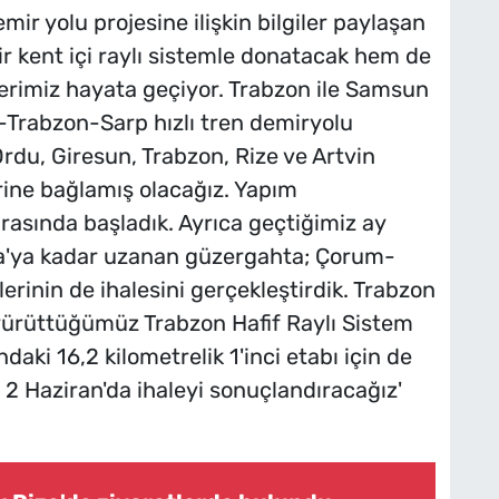
r yolu projesine ilişkin bilgiler paylaşan
r kent içi raylı sistemle donatacak hem de
jelerimiz hayata geçiyor. Trabzon ile Samsun
Trabzon-Sarp hızlı tren demiryolu
rdu, Giresun, Trabzon, Rize ve Artvin
rine bağlamış olacağız. Yapım
rasında başladık. Ayrıca geçtiğimiz ay
a'ya kadar uzanan güzergahta; Çorum-
rinin de ihalesini gerçekleştirdik. Trabzon
 yürüttüğümüz Trabzon Hafif Raylı Sistem
daki 16,2 kilometrelik 1'inci etabı için de
ah 2 Haziran'da ihaleyi sonuçlandıracağız'