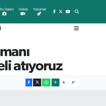
to Galeri
Video
Yazarlar
İ
imanı
li atıyoruz
-
+
A
A