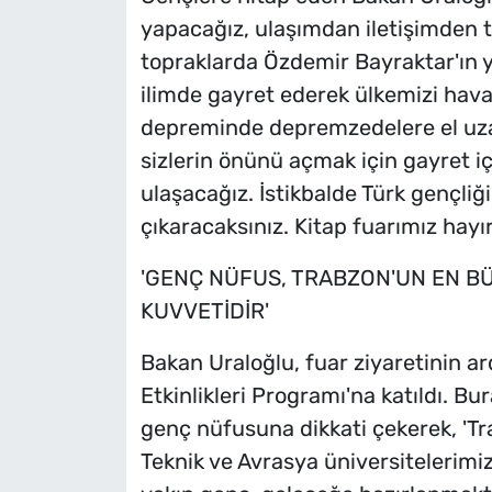
yapacağız, ulaşımdan iletişimden 
topraklarda Özdemir Bayraktar'ın ye
ilimde gayret ederek ülkemizi havacı
depreminde depremzedelere el uzat
sizlerin önünü açmak için gayret i
ulaşacağız. İstikbalde Türk gençliğ
çıkaracaksınız. Kitap fuarımız hayır
'GENÇ NÜFUS, TRABZON'UN EN BÜY
KUVVETİDİR'
Bakan Uraloğlu, fuar ziyaretinin a
Etkinlikleri Programı'na katıldı. 
genç nüfusuna dikkati çekerek, 'Tra
Teknik ve Avrasya üniversitelerimi