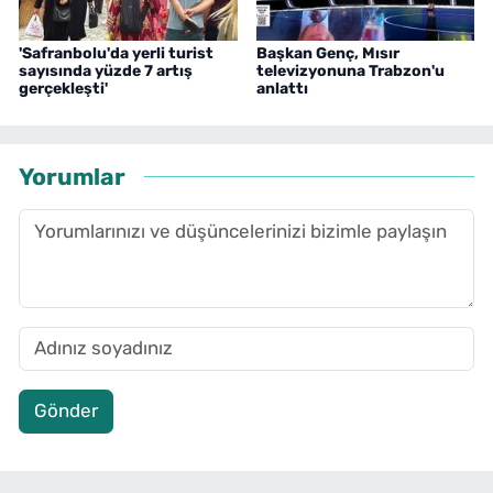
'Safranbolu'da yerli turist
Başkan Genç, Mısır
sayısında yüzde 7 artış
televizyonuna Trabzon'u
gerçekleşti'
anlattı
Yorumlar
Gönder