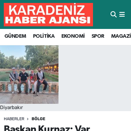
Hava Durumu
GÜNDEM
POLİTİKA
EKONOMİ
SPOR
MAGAZ
Trafik Durumu
Süper Lig Puan Durumu ve Fikstür
Tüm Manşetler
Son Dakika Haberleri
Haber Arşivi
Diyarbakır
HABERLER
BÖLGE
Başkan Kurnaz: Var