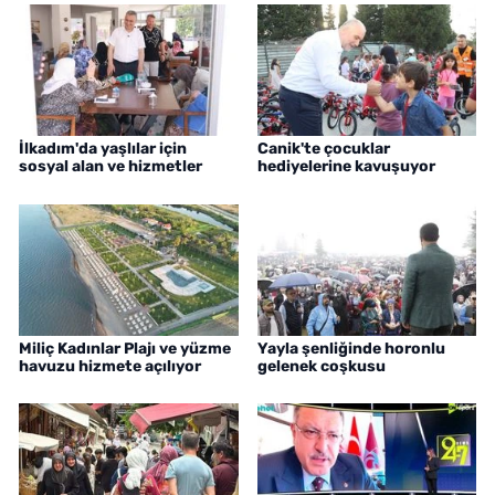
İlkadım'da yaşlılar için
Canik'te çocuklar
sosyal alan ve hizmetler
hediyelerine kavuşuyor
Miliç Kadınlar Plajı ve yüzme
Yayla şenliğinde horonlu
havuzu hizmete açılıyor
gelenek coşkusu