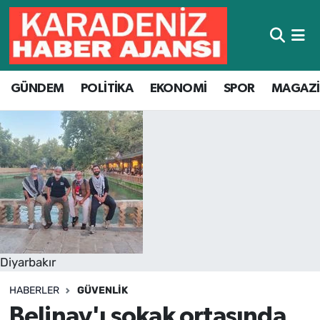
Hava Durumu
GÜNDEM
POLİTİKA
EKONOMİ
SPOR
MAGAZ
Trafik Durumu
Süper Lig Puan Durumu ve Fikstür
Tüm Manşetler
Son Dakika Haberleri
Haber Arşivi
Diyarbakır
HABERLER
GÜVENLIK
Belinay'ı sokak ortasında