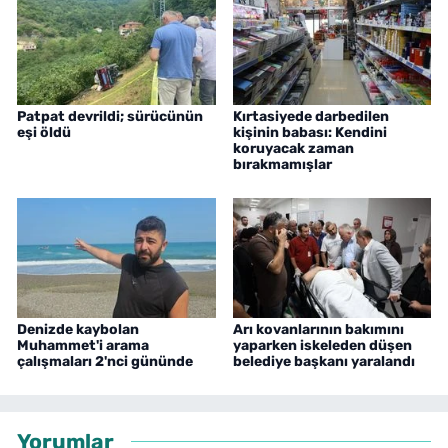
Patpat devrildi; sürücünün
Kırtasiyede darbedilen
eşi öldü
kişinin babası: Kendini
koruyacak zaman
bırakmamışlar
Denizde kaybolan
Arı kovanlarının bakımını
Muhammet'i arama
yaparken iskeleden düşen
çalışmaları 2'nci gününde
belediye başkanı yaralandı
Yorumlar