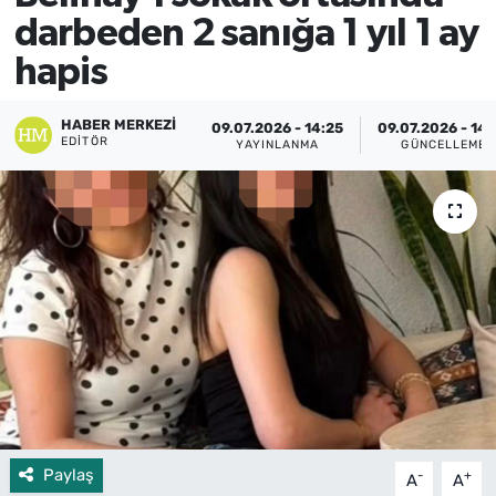
darbeden 2 sanığa 1 yıl 1 ay
hapis
HABER MERKEZI
09.07.2026 - 14:25
09.07.2026 - 14:
EDITÖR
YAYINLANMA
GÜNCELLEME
Paylaş
-
+
A
A