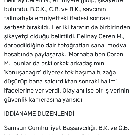
Belinay Ceren M., emniyete gidip, şikayette
bulundu. B.C.K., C.B. ve B.K., savcının
talimatıyla emniyetteki ifadesi sonrası
serbest bırakıldı. Her iki tarafın da birbirinden
şikayetçi olduğu belirtildi. Belinay Ceren M.,
darbedildiğine dair fotoğrafları sanal medya
hesabında paylaşarak, 'Merhaba ben Ceren
M., bunlar da eski erkek arkadaşımın
'Konuşacağız' diyerek tek başıma tuzağa
düşürüp bana saldırdıktan sonraki halim'
ifadelerine yer verdi. Olay anı ise bir iş yerinin
güvenlik kamerasına yansıdı.
İDDİANAME DÜZENLENDİ
Samsun Cumhuriyet Başsavcılığı, B.K. ve C.B.