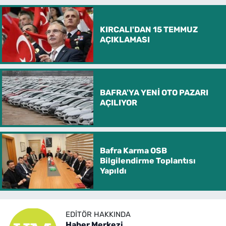
KIRCALI'DAN 15 TEMMUZ
AÇIKLAMASI
BAFRA'YA YENİ OTO PAZARI
AÇILIYOR
Bafra Karma OSB
Bilgilendirme Toplantısı
Yapıldı
EDITÖR HAKKINDA
Haber Merkezi