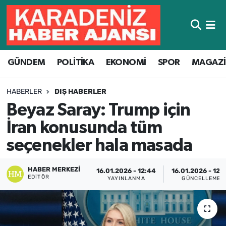
Hava Durumu
GÜNDEM
POLİTİKA
EKONOMİ
SPOR
MAGAZ
Trafik Durumu
Süper Lig Puan Durumu ve Fikstür
HABERLER
DIŞ HABERLER
Beyaz Saray: Trump için
Tüm Manşetler
İran konusunda tüm
Son Dakika Haberleri
seçenekler hala masada
Haber Arşivi
HABER MERKEZI
16.01.2026 - 12:44
16.01.2026 - 12:
EDITÖR
YAYINLANMA
GÜNCELLEME