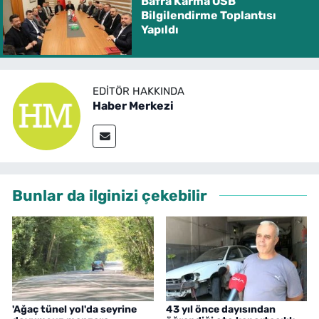
Bafra Karma OSB
Bilgilendirme Toplantısı
Yapıldı
EDITÖR HAKKINDA
Haber Merkezi
Bunlar da ilginizi çekebilir
'Ağaç tünel yol'da seyrine
43 yıl önce dayısından