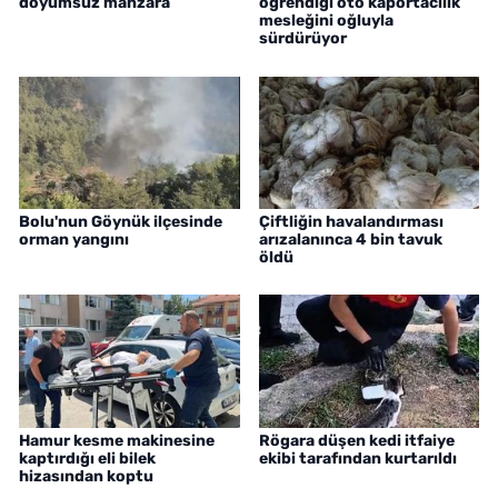
doyumsuz manzara
öğrendiği oto kaportacılık
mesleğini oğluyla
sürdürüyor
Bolu'nun Göynük ilçesinde
Çiftliğin havalandırması
orman yangını
arızalanınca 4 bin tavuk
öldü
Hamur kesme makinesine
Rögara düşen kedi itfaiye
kaptırdığı eli bilek
ekibi tarafından kurtarıldı
hizasından koptu