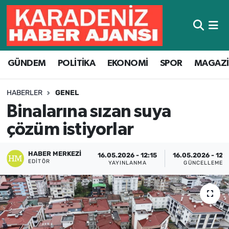
Hava Durumu
GÜNDEM
POLİTİKA
EKONOMİ
SPOR
MAGAZ
Trafik Durumu
Süper Lig Puan Durumu ve Fikstür
HABERLER
GENEL
Binalarına sızan suya
Tüm Manşetler
çözüm istiyorlar
Son Dakika Haberleri
HABER MERKEZI
16.05.2026 - 12:15
16.05.2026 - 12:
EDITÖR
YAYINLANMA
GÜNCELLEME
Haber Arşivi