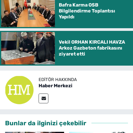
Bafra Karma OSB
Bilgilendirme Toplantısı
Yapıldı
Vekil ORHAN KIRCALI HAVZA
Arkoz Gazbeton fabrikasını
ziyaret etti
EDITÖR HAKKINDA
Haber Merkezi
Bunlar da ilginizi çekebilir