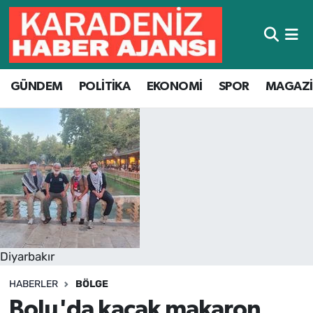
Hava Durumu
GÜNDEM
POLİTİKA
EKONOMİ
SPOR
MAGAZ
Trafik Durumu
Süper Lig Puan Durumu ve Fikstür
Tüm Manşetler
Son Dakika Haberleri
Haber Arşivi
Diyarbakır
HABERLER
BÖLGE
Bolu'da kaçak makaron