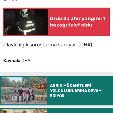
Ordu'da ahır yangını: 1
buzağı telef oldu
Olayla ilgili soruşturma sürüyor. (DHA)
Kaynak:
DHA
ASRIN MÜCAHİTLERİ
YOLCULUKLARINA DEVAM
EDİYOR