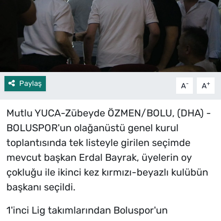
Paylaş
-
+
A
A
Mutlu YUCA-Zübeyde ÖZMEN/BOLU, (DHA) -
BOLUSPOR'un olağanüstü genel kurul
toplantısında tek listeyle girilen seçimde
mevcut başkan Erdal Bayrak, üyelerin oy
çokluğu ile ikinci kez kırmızı-beyazlı kulübün
başkanı seçildi.
1'inci Lig takımlarından Boluspor'un