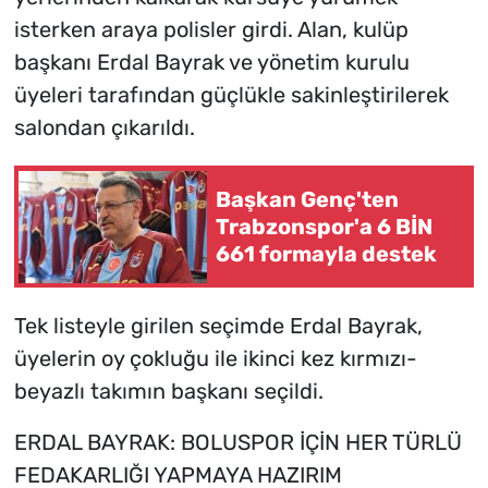
isterken araya polisler girdi. Alan, kulüp
başkanı Erdal Bayrak ve yönetim kurulu
üyeleri tarafından güçlükle sakinleştirilerek
salondan çıkarıldı.
Başkan Genç'ten
Trabzonspor'a 6 BİN
661 formayla destek
Tek listeyle girilen seçimde Erdal Bayrak,
üyelerin oy çokluğu ile ikinci kez kırmızı-
beyazlı takımın başkanı seçildi.
ERDAL BAYRAK: BOLUSPOR İÇİN HER TÜRLÜ
FEDAKARLIĞI YAPMAYA HAZIRIM