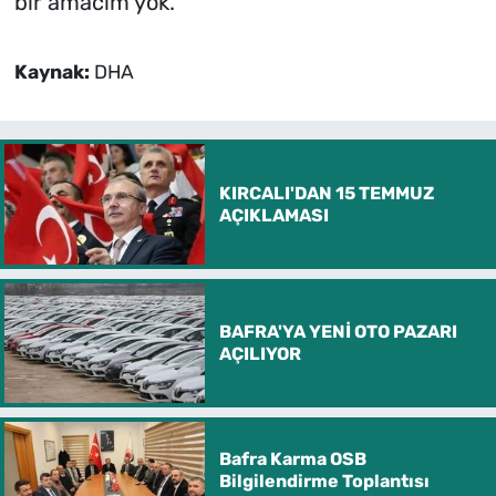
bir amacım yok.'
Kaynak:
DHA
KIRCALI'DAN 15 TEMMUZ
AÇIKLAMASI
BAFRA'YA YENİ OTO PAZARI
AÇILIYOR
Bafra Karma OSB
Bilgilendirme Toplantısı