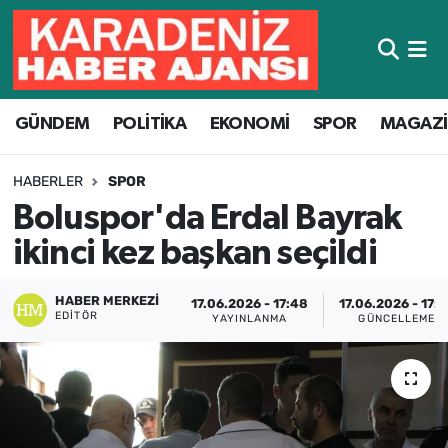
Hava Durumu
GÜNDEM
POLİTİKA
EKONOMİ
SPOR
MAGAZ
Trafik Durumu
Süper Lig Puan Durumu ve Fikstür
HABERLER
SPOR
Boluspor'da Erdal Bayrak
Tüm Manşetler
ikinci kez başkan seçildi
Son Dakika Haberleri
HABER MERKEZI
17.06.2026 - 17:48
17.06.2026 - 17:5
EDITÖR
YAYINLANMA
GÜNCELLEME
Haber Arşivi