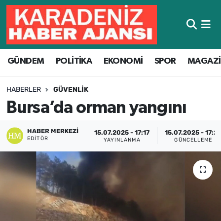
Hava Durumu
GÜNDEM
POLİTİKA
EKONOMİ
SPOR
MAGAZ
Trafik Durumu
Süper Lig Puan Durumu ve Fikstür
HABERLER
GÜVENLIK
Bursa’da orman yangını
Tüm Manşetler
HABER MERKEZI
15.07.2025 - 17:17
15.07.2025 - 17:2
Son Dakika Haberleri
EDITÖR
YAYINLANMA
GÜNCELLEME
Haber Arşivi