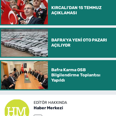
KIRCALI'DAN 15 TEMMUZ
AÇIKLAMASI
BAFRA'YA YENİ OTO PAZARI
AÇILIYOR
Bafra Karma OSB
Bilgilendirme Toplantısı
Yapıldı
EDITÖR HAKKINDA
Haber Merkezi