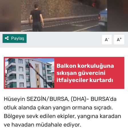
Paylaş
-
+
A
A
Balkon korkuluğuna
sıkışan güvercini
itfaiyeciler kurtardı
Hüseyin SEZGİN/BURSA, (DHA)- BURSA’da
otluk alanda çıkan yangın ormana sıçradı.
Bölgeye sevk edilen ekipler, yangına karadan
ve havadan müdahale ediyor.