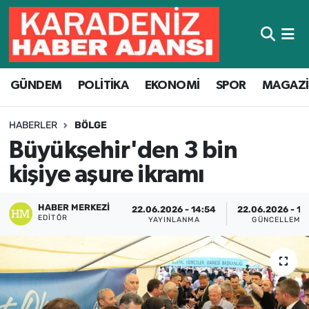
Hava Durumu
GÜNDEM
POLİTİKA
EKONOMİ
SPOR
MAGAZ
Trafik Durumu
Süper Lig Puan Durumu ve Fikstür
HABERLER
BÖLGE
Büyükşehir'den 3 bin
Tüm Manşetler
kişiye aşure ikramı
Son Dakika Haberleri
HABER MERKEZI
22.06.2026 - 14:54
22.06.2026 - 15
EDITÖR
YAYINLANMA
GÜNCELLEME
Haber Arşivi