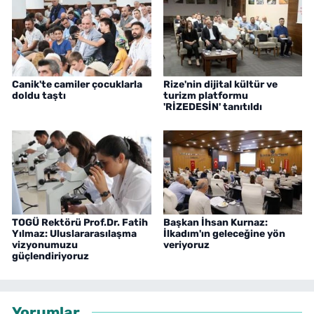
Canik'te camiler çocuklarla
Rize'nin dijital kültür ve
doldu taştı
turizm platformu
'RİZEDESİN' tanıtıldı
TOGÜ Rektörü Prof.Dr. Fatih
Başkan İhsan Kurnaz:
Yılmaz: Uluslararasılaşma
İlkadım'ın geleceğine yön
vizyonumuzu
veriyoruz
güçlendiriyoruz
Yorumlar