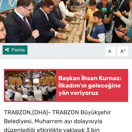
Paylaş
-
+
A
A
Başkan İhsan Kurnaz:
İlkadım'ın geleceğine
yön veriyoruz
TRABZON,(DHA)- TRABZON Büyükşehir
Belediyesi, Muharrem ayı dolayısıyla
düzenlediği etkinlikte yaklaşık 3 bin