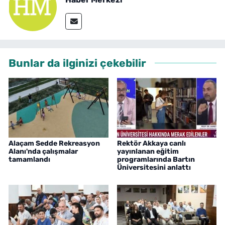
Bunlar da ilginizi çekebilir
Alaçam Sedde Rekreasyon
Rektör Akkaya canlı
Alanı'nda çalışmalar
yayınlanan eğitim
tamamlandı
programlarında Bartın
Üniversitesini anlattı