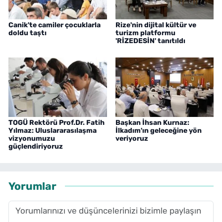
Canik'te camiler çocuklarla
Rize'nin dijital kültür ve
doldu taştı
turizm platformu
'RİZEDESİN' tanıtıldı
TOGÜ Rektörü Prof.Dr. Fatih
Başkan İhsan Kurnaz:
Yılmaz: Uluslararasılaşma
İlkadım'ın geleceğine yön
vizyonumuzu
veriyoruz
güçlendiriyoruz
Yorumlar