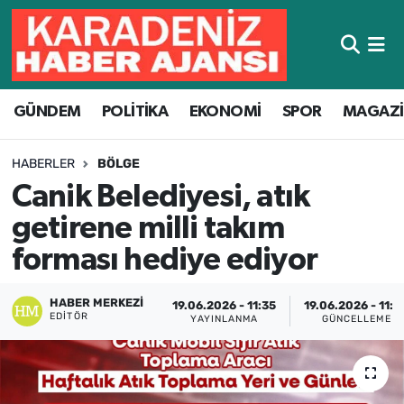
Hava Durumu
GÜNDEM
POLİTİKA
EKONOMİ
SPOR
MAGAZ
Trafik Durumu
Süper Lig Puan Durumu ve Fikstür
HABERLER
BÖLGE
Canik Belediyesi, atık
Tüm Manşetler
getirene milli takım
Son Dakika Haberleri
forması hediye ediyor
Haber Arşivi
HABER MERKEZI
19.06.2026 - 11:35
19.06.2026 - 11:4
EDITÖR
YAYINLANMA
GÜNCELLEME