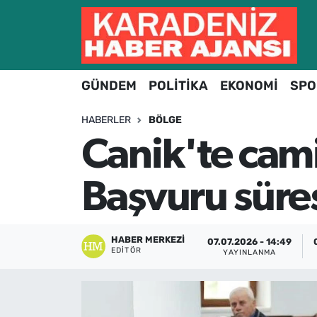
Hava Durumu
GÜNDEM
POLİTİKA
EKONOMİ
SPO
Trafik Durumu
HABERLER
BÖLGE
Süper Lig Puan Durumu ve Fikstür
Canik'te cami
Tüm Manşetler
Başvuru süres
Son Dakika Haberleri
Haber Arşivi
HABER MERKEZI
07.07.2026 - 14:49
EDITÖR
YAYINLANMA