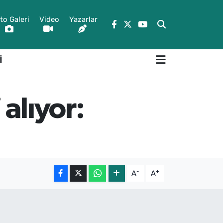
to Galeri
Video
Yazarlar
İ
alıyor:
-
+
A
A