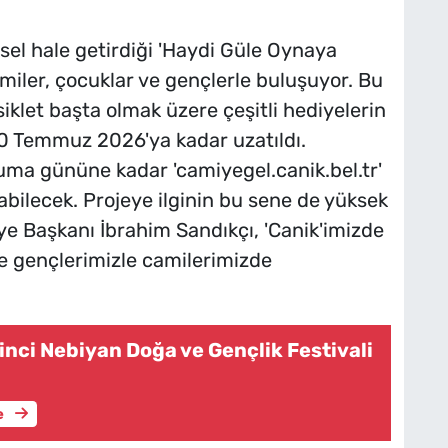
sel hale getirdiği 'Haydi Güle Oynaya
iler, çocuklar ve gençlerle buluşuyor. Bu
siklet başta olmak üzere çeşitli hediyelerin
10 Temmuz 2026'ya kadar uzatıldı.
ma gününe kadar 'camiyegel.canik.bel.tr'
bilecek. Projeye ilginin bu sene de yüksek
ye Başkanı İbrahim Sandıkçı, 'Canik'imizde
ve gençlerimizle camilerimizde
nci Nebiyan Doğa ve Gençlik Festivali
e