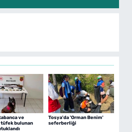
tabanca ve
Tosya'da 'Orman Benim'
 tüfek bulunan
seferberliği
utuklandı