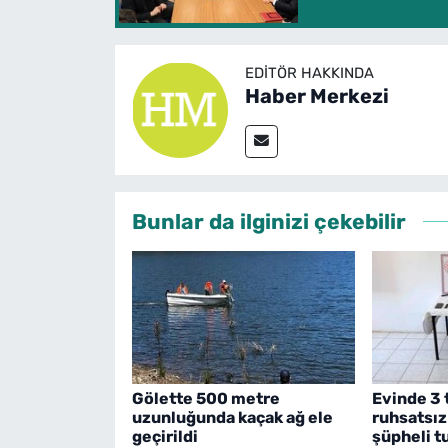
EDITÖR HAKKINDA
Haber Merkezi
Bunlar da ilginizi çekebilir
Gölette 500 metre
Evinde 3 
uzunluğunda kaçak ağ ele
ruhsatsız
geçirildi
şüpheli t