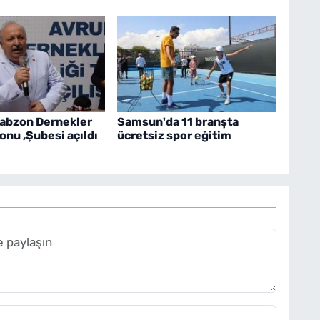
rabzon Dernekler
Samsun'da 11 branşta
nu ,Şubesi açıldı
ücretsiz spor eğitim