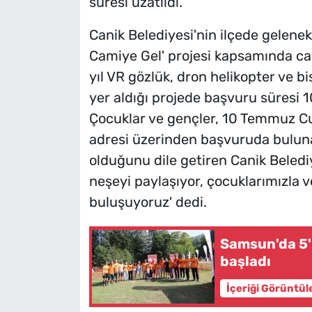
süresi uzatıldı.
Canik Belediyesi'nin ilçede gelenek
Camiye Gel' projesi kapsamında cam
yıl VR gözlük, dron helikopter ve bi
yer aldığı projede başvuru süresi 
Çocuklar ve gençler, 10 Temmuz Cu
adresi üzerinden başvuruda buluna
olduğunu dile getiren Canik Beledi
neşeyi paylaşıyor, çocuklarımızla 
buluşuyoruz' dedi.
Samsun'da 5'i
başladı
İçeriği Görüntül