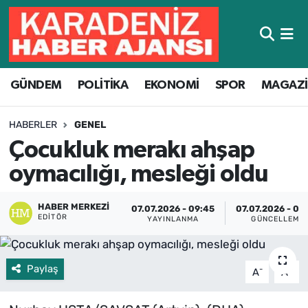
Hava Durumu
GÜNDEM
POLİTİKA
EKONOMİ
SPOR
MAGAZ
Trafik Durumu
Süper Lig Puan Durumu ve Fikstür
HABERLER
GENEL
Çocukluk merakı ahşap
Tüm Manşetler
oymacılığı, mesleği oldu
Son Dakika Haberleri
HABER MERKEZI
07.07.2026 - 09:45
07.07.2026 - 09
EDITÖR
YAYINLANMA
GÜNCELLEME
Haber Arşivi
Paylaş
-
+
A
A