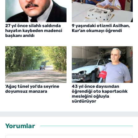
27 yıl önce silahlı saldırıda
9 yaşındaki otizmli Asilhan,
hayatın kaybeden madenci
Kur'an okumayı öğrendi
başkanı anıldı
'Ağaç tünel yol'da seyrine
43 yıl önce dayısından
doyumsuz manzara
öğrendiği oto kaportacılık
mesleğini oğluyla
sürdürüyor
Yorumlar