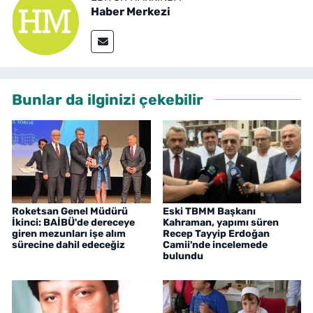
Haber Merkezi
Bunlar da ilginizi çekebilir
Roketsan Genel Müdürü
Eski TBMM Başkanı
İkinci: BAİBÜ'de dereceye
Kahraman, yapımı süren
giren mezunları işe alım
Recep Tayyip Erdoğan
sürecine dahil edeceğiz
Camii'nde incelemede
bulundu