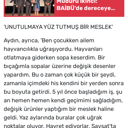
Müdürü İkinci:
BAİBÜ'de dereceye
giren mezunları işe
alım sürecine dahil
'UNUTULMAYA YÜZ TUTMUŞ BİR MESLEK'
edeceğiz
Aydın, ayrıca, 'Ben çocukken ailem
hayvancılıkla uğraşıyordu. Hayvanları
otlatmaya giderken sopa keserdim. Bir
bıçağımla sopalar üzerine değişik desenler
yapardım. Bu o zaman çok küçük bir şeydi,
zamanla içimdeki his kendini bir yerden sonra
bu boyuta getirdi. 5 yıl önce başladığım iş, şu
an hemen hemen kendi geçimimi sağladığım,
değişik ürünler yaptığım bir meslek haline
geldi. Yaz aylarında buralar çok uğrak
noktalar oluyor. Hayret ediyorlar, Şavşat'ta