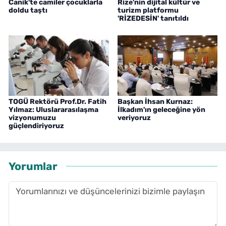
Canik'te camiler çocuklarla
Rize'nin dijital kültür ve
doldu taştı
turizm platformu
'RİZEDESİN' tanıtıldı
TOGÜ Rektörü Prof.Dr. Fatih
Başkan İhsan Kurnaz:
Yılmaz: Uluslararasılaşma
İlkadım'ın geleceğine yön
vizyonumuzu
veriyoruz
güçlendiriyoruz
Yorumlar