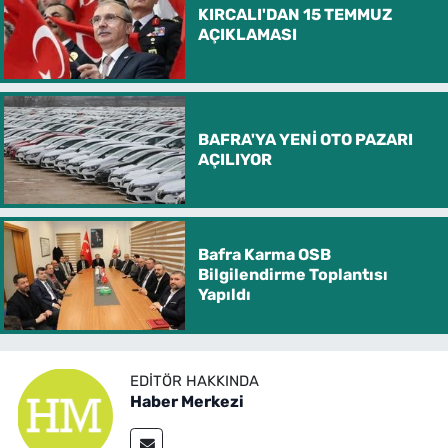
KIRCALI'DAN 15 TEMMUZ
AÇIKLAMASI
BAFRA'YA YENİ OTO PAZARI
AÇILIYOR
Bafra Karma OSB
Bilgilendirme Toplantısı
Yapıldı
EDITÖR HAKKINDA
Haber Merkezi