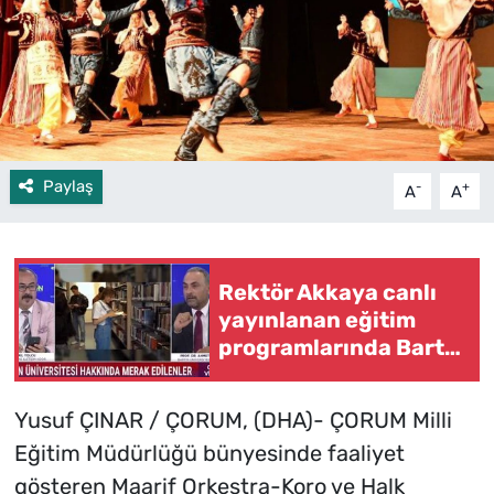
Paylaş
-
+
A
A
Rektör Akkaya canlı
yayınlanan eğitim
programlarında Bartın
Üniversitesini anlattı
Yusuf ÇINAR / ÇORUM, (DHA)- ÇORUM Milli
Eğitim Müdürlüğü bünyesinde faaliyet
gösteren Maarif Orkestra-Koro ve Halk