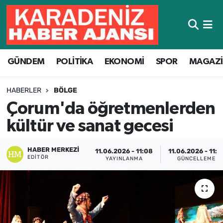
Hava Durumu
GÜNDEM
POLİTİKA
EKONOMİ
SPOR
MAGAZ
Trafik Durumu
Süper Lig Puan Durumu ve Fikstür
HABERLER
BÖLGE
Çorum'da öğretmenlerden
Tüm Manşetler
kültür ve sanat gecesi
Son Dakika Haberleri
HABER MERKEZI
11.06.2026 - 11:08
11.06.2026 - 11:1
EDITÖR
YAYINLANMA
GÜNCELLEME
Haber Arşivi