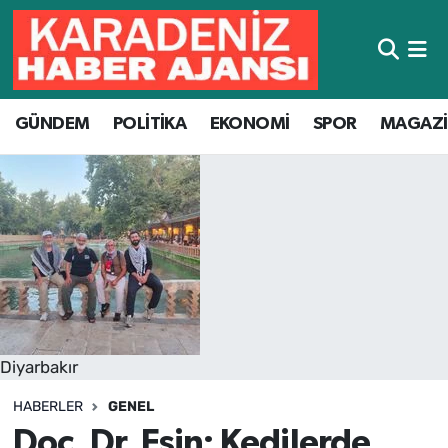
Hava Durumu
GÜNDEM
POLİTİKA
EKONOMİ
SPOR
MAGAZ
Trafik Durumu
Süper Lig Puan Durumu ve Fikstür
Tüm Manşetler
Son Dakika Haberleri
Haber Arşivi
Diyarbakır
HABERLER
GENEL
Doç. Dr. Esin: Kedilerde