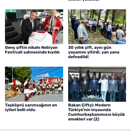
Genç çiftin nikahı Nebiyan
30 yıllık çift, aynı gün
Festivali sahnesinde kıyıldı
yaşamını yitirdi, yan yana
defnedildi
Taşköprü sarımsağının en
Bakan Çiftçi: Modern
iyileri belli oldu
Türkiye'nin inşasında
Cumhurbaşkanımızın büyük
emekleri var (2)