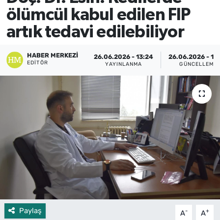
ölümcül kabul edilen FIP
artık tedavi edilebiliyor
HABER MERKEZI
26.06.2026 - 13:24
26.06.2026 - 13
EDITÖR
YAYINLANMA
GÜNCELLEME
Paylaş
-
+
A
A