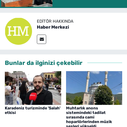
EDITÖR HAKKINDA
Haber Merkezi
Bunlar da ilginizi çekebilir
Karadeniz turizminde 'Salah'
Muhtarlık anons
etkisi
sistemindeki tadilat
sırasında cami
hoparlörlerinden müzik
sesleri yükseldi