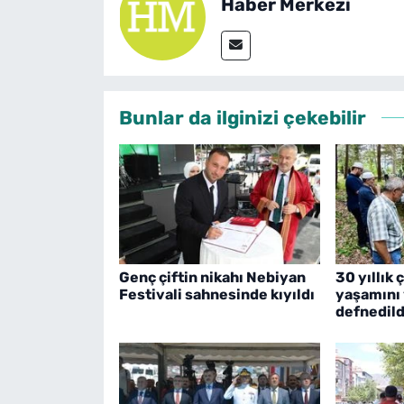
Haber Merkezi
Bunlar da ilginizi çekebilir
Genç çiftin nikahı Nebiyan
30 yıllık 
Festivali sahnesinde kıyıldı
yaşamını 
defnedild