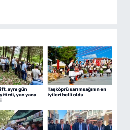
çift, aynı gün
Taşköprü sarımsağının en
yitirdi, yan yana
iyileri belli oldu
i