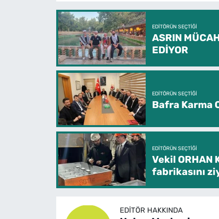
EDITÖRÜN SEÇTIĞI
ASRIN MÜCAH
EDİYOR
EDITÖRÜN SEÇTIĞI
Bafra Karma O
EDITÖRÜN SEÇTIĞI
Vekil ORHAN 
fabrikasını zi
EDITÖR HAKKINDA