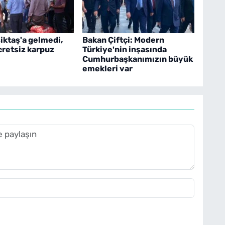
iktaş'a gelmedi,
Bakan Çiftçi: Modern
cretsiz karpuz
Türkiye'nin inşasında
Cumhurbaşkanımızın büyük
emekleri var