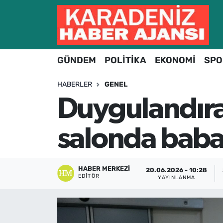
Hava Durumu
GÜNDEM
POLİTİKA
EKONOMİ
SPO
Trafik Durumu
HABERLER
GENEL
Süper Lig Puan Durumu ve Fikstür
Duygulandıra
Tüm Manşetler
salonda babal
Son Dakika Haberleri
Haber Arşivi
HABER MERKEZI
20.06.2026 - 10:28
EDITÖR
YAYINLANMA