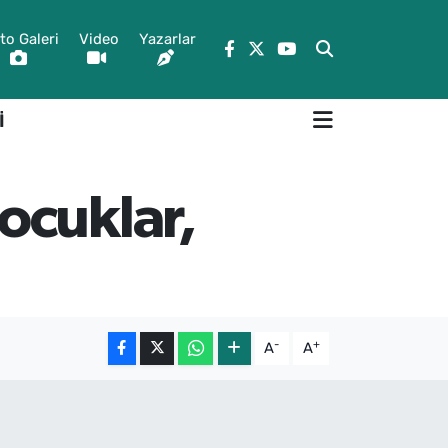
to Galeri
Video
Yazarlar
İ
ocuklar,
-
+
A
A