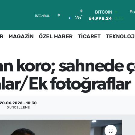
Fo
BITCOIN
°
25
64.998,24
0.35
DOLAR
47,7436
0.18
R
MAGAZİN
ÖZEL HABER
TİCARET
TEKNOLOJ
EURO
55,2510
0.32
STERLİN
64,4811
0.38
n koro; sahnede ç
GRAM ALTIN
6660.55
0.03
BİST100
ar/Ek fotoğraflar
13.779
-14
20.06.2026 - 10:30
GÜNCELLEME