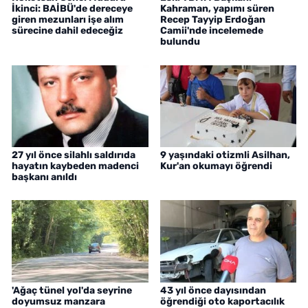
İkinci: BAİBÜ'de dereceye
Kahraman, yapımı süren
giren mezunları işe alım
Recep Tayyip Erdoğan
sürecine dahil edeceğiz
Camii'nde incelemede
bulundu
27 yıl önce silahlı saldırıda
9 yaşındaki otizmli Asilhan,
hayatın kaybeden madenci
Kur'an okumayı öğrendi
başkanı anıldı
'Ağaç tünel yol'da seyrine
43 yıl önce dayısından
doyumsuz manzara
öğrendiği oto kaportacılık