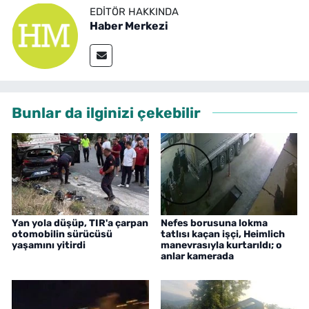
EDITÖR HAKKINDA
Haber Merkezi
Bunlar da ilginizi çekebilir
Yan yola düşüp, TIR'a çarpan
Nefes borusuna lokma
otomobilin sürücüsü
tatlısı kaçan işçi, Heimlich
yaşamını yitirdi
manevrasıyla kurtarıldı; o
anlar kamerada