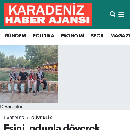
Hava Durumu
GÜNDEM
POLİTİKA
EKONOMİ
SPOR
MAGAZ
Trafik Durumu
Süper Lig Puan Durumu ve Fikstür
Tüm Manşetler
Son Dakika Haberleri
Haber Arşivi
Diyarbakır
HABERLER
GÜVENLIK
Eşini, odunla döverek