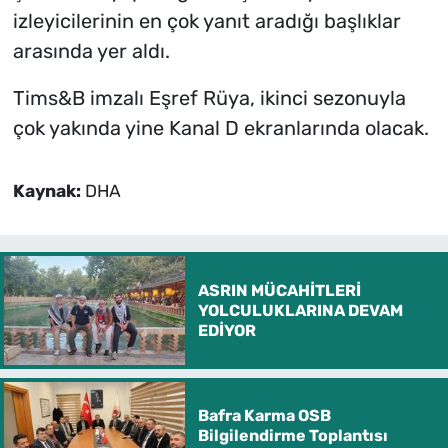
izleyicilerinin en çok yanıt aradığı başlıklar
arasında yer aldı.
Tims&B imzalı Eşref Rüya, ikinci sezonuyla
çok yakında yine Kanal D ekranlarında olacak.
Kaynak:
DHA
ASRIN MÜCAHİTLERİ
YOLCULUKLARINA DEVAM
EDİYOR
Bafra Karma OSB
Bilgilendirme Toplantısı