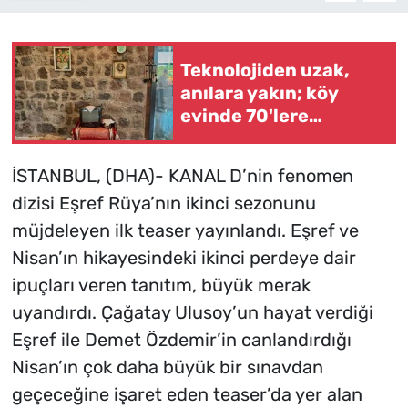
Teknolojiden uzak,
anılara yakın; köy
evinde 70'lere
yolculuk/Ek
fotoğraflar
İSTANBUL, (DHA)- KANAL D’nin fenomen
dizisi Eşref Rüya’nın ikinci sezonunu
müjdeleyen ilk teaser yayınlandı. Eşref ve
Nisan’ın hikayesindeki ikinci perdeye dair
ipuçları veren tanıtım, büyük merak
uyandırdı. Çağatay Ulusoy’un hayat verdiği
Eşref ile Demet Özdemir’in canlandırdığı
Nisan’ın çok daha büyük bir sınavdan
geçeceğine işaret eden teaser’da yer alan