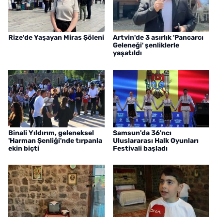
Rize'de Yaşayan Miras Şöleni
Artvin'de 3 asırlık 'Pancarcı
Geleneği' şenliklerle
yaşatıldı
Binali Yıldırım, geleneksel
Samsun'da 36'ncı
'Harman Şenliği'nde tırpanla
Uluslararası Halk Oyunları
ekin biçti
Festivali başladı