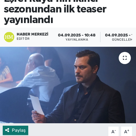
sezonundan ilk teaser
yayınlandı
HABER MERKEZI
04.09.2025 - 10:48
04.09.2025 - 10
EDITÖR
YAYINLANMA
GÜNCELLEME
Paylaş
-
+
A
A