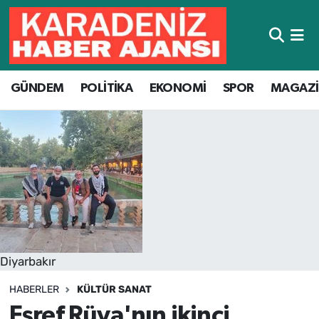
Hava Durumu
GÜNDEM
POLİTİKA
EKONOMİ
SPOR
MAGAZ
Trafik Durumu
Süper Lig Puan Durumu ve Fikstür
Tüm Manşetler
Son Dakika Haberleri
Haber Arşivi
Diyarbakır
HABERLER
KÜLTÜR SANAT
Eşref Rüya'nın ikinci