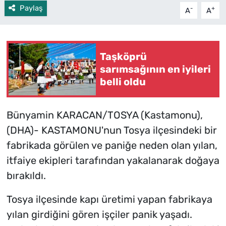
Paylaş
-
+
A
A
Taşköprü
sarımsağının en iyileri
belli oldu
Bünyamin KARACAN/TOSYA (Kastamonu),
(DHA)- KASTAMONU'nun Tosya ilçesindeki bir
fabrikada görülen ve paniğe neden olan yılan,
itfaiye ekipleri tarafından yakalanarak doğaya
bırakıldı.
Tosya ilçesinde kapı üretimi yapan fabrikaya
yılan girdiğini gören işçiler panik yaşadı.