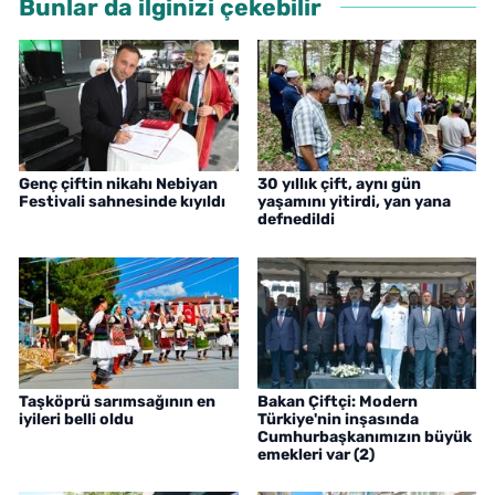
Bunlar da ilginizi çekebilir
Genç çiftin nikahı Nebiyan
30 yıllık çift, aynı gün
Festivali sahnesinde kıyıldı
yaşamını yitirdi, yan yana
defnedildi
Taşköprü sarımsağının en
Bakan Çiftçi: Modern
iyileri belli oldu
Türkiye'nin inşasında
Cumhurbaşkanımızın büyük
emekleri var (2)