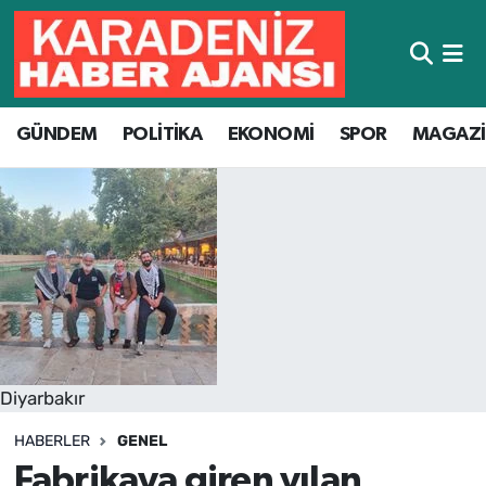
Hava Durumu
GÜNDEM
POLİTİKA
EKONOMİ
SPOR
MAGAZ
Trafik Durumu
Süper Lig Puan Durumu ve Fikstür
Tüm Manşetler
Son Dakika Haberleri
Haber Arşivi
Diyarbakır
HABERLER
GENEL
Fabrikaya giren yılan