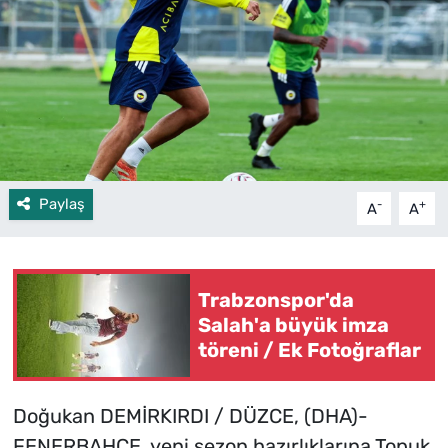
Paylaş
-
+
A
A
Trabzonspor'da
Salah'a büyük imza
töreni / Ek Fotoğraflar
Doğukan DEMİRKIRDI / DÜZCE, (DHA)-
FENERBAHÇE, yeni sezon hazırlıklarına Topuk