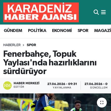
Hava Durumu
GÜNDEM
POLİTİKA
EKONOMİ
SPOR
MAGAZ
Trafik Durumu
Süper Lig Puan Durumu ve Fikstür
HABERLER
SPOR
Fenerbahçe, Topuk
Tüm Manşetler
Yaylası'nda hazırlıklarını
Son Dakika Haberleri
sürdürüyor
Haber Arşivi
HABER MERKEZI
27.06.2026 - 09:31
27.06.2026 - 09
EDITÖR
YAYINLANMA
GÜNCELLEME