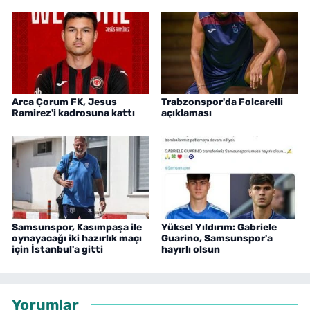
Arca Çorum FK, Jesus
Trabzonspor'da Folcarelli
Ramirez'i kadrosuna kattı
açıklaması
Samsunspor, Kasımpaşa ile
Yüksel Yıldırım: Gabriele
oynayacağı iki hazırlık maçı
Guarino, Samsunspor'a
için İstanbul'a gitti
hayırlı olsun
Yorumlar