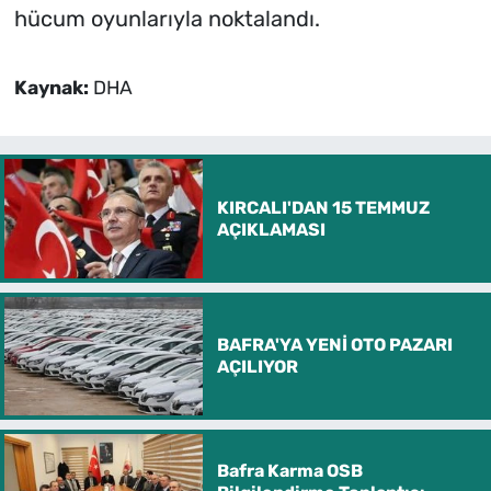
hücum oyunlarıyla noktalandı.
Kaynak:
DHA
KIRCALI'DAN 15 TEMMUZ
AÇIKLAMASI
BAFRA'YA YENİ OTO PAZARI
AÇILIYOR
Bafra Karma OSB