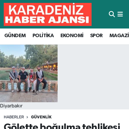
Hava Durumu
GÜNDEM
POLİTİKA
EKONOMİ
SPOR
MAGAZ
Trafik Durumu
Süper Lig Puan Durumu ve Fikstür
Tüm Manşetler
Son Dakika Haberleri
Haber Arşivi
Diyarbakır
HABERLER
GÜVENLIK
Gölette boğulma tehlikesi