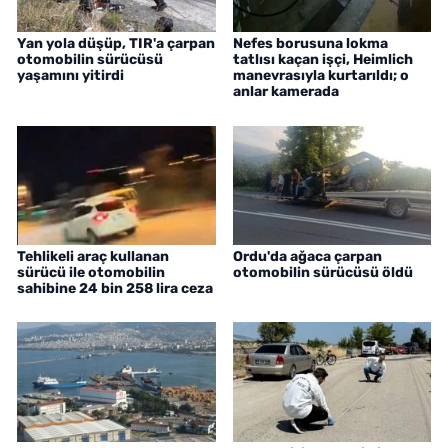
Yan yola düşüp, TIR'a çarpan
Nefes borusuna lokma
otomobilin sürücüsü
tatlısı kaçan işçi, Heimlich
yaşamını yitirdi
manevrasıyla kurtarıldı; o
anlar kamerada
Tehlikeli araç kullanan
Ordu'da ağaca çarpan
sürücü ile otomobilin
otomobilin sürücüsü öldü
sahibine 24 bin 258 lira ceza