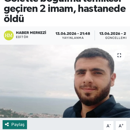
geçiren 2 imam, hastanede
öldü
HABER MERKEZI
13.06.2026 - 21:48
13.06.2026 - 21:
EDITÖR
YAYINLANMA
GÜNCELLEME
Paylaş
-
+
A
A