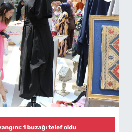
yangını: 1 buzağı telef oldu