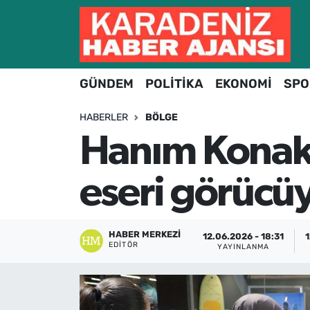
Hava Durumu
GÜNDEM
POLİTİKA
EKONOMİ
SPO
Trafik Durumu
HABERLER
BÖLGE
Süper Lig Puan Durumu ve Fikstür
Hanım Konakla
Tüm Manşetler
eseri görücüy
Son Dakika Haberleri
Haber Arşivi
HABER MERKEZI
12.06.2026 - 18:31
1
EDITÖR
YAYINLANMA