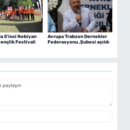
 5'inci Nebiyan
Avrupa Trabzon Dernekler
ençlik Festivali
Federasyonu ,Şubesi açıldı