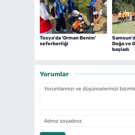
Tosya'da 'Orman Benim'
Samsun'da
seferberliği
Doğa ve G
başladı
Yorumlar