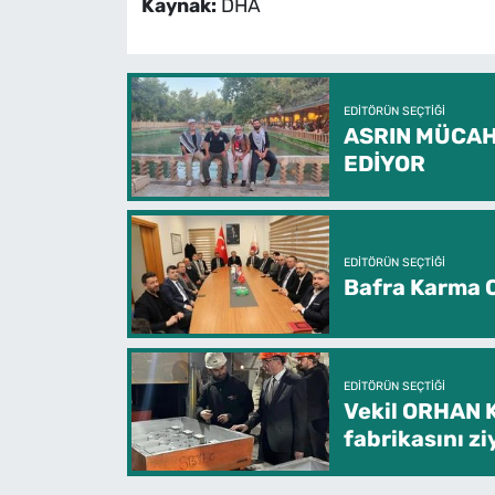
Kaynak:
DHA
EDITÖRÜN SEÇTIĞI
ASRIN MÜCAH
EDİYOR
EDITÖRÜN SEÇTIĞI
Bafra Karma O
EDITÖRÜN SEÇTIĞI
Vekil ORHAN 
fabrikasını zi