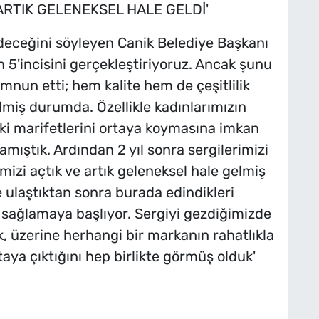
E ARTIK GELENEKSEL HALE GELDİ'
deceğini söyleyen Canik Belediye Başkanı
n 5'incisini gerçekleştiriyoruz. Ancak şunu
mnun etti; hem kalite hem de çeşitlilik
lmiş durumda. Özellikle kadınlarımızın
ki marifetlerini ortaya koymasına imkan
amıştık. Ardından 2 yıl sonra sergilerimizi
mizi açtık ve artık geleneksel hale gelmiş
e ulaştıktan sonra burada edindikleri
ı sağlamaya başlıyor. Sergiyi gezdiğimizde
k, üzerine herhangi bir markanın rahatlıkla
rtaya çıktığını hep birlikte görmüş olduk'