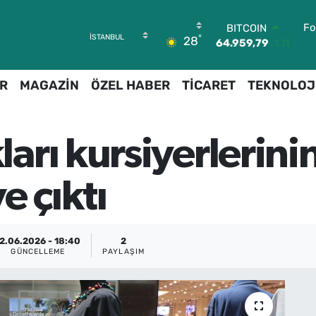
BITCOIN
Fo
64.959,79
1.11
°
28
DOLAR
47,7436
0.18
EURO
R
MAGAZİN
ÖZEL HABER
TİCARET
TEKNOLOJ
55,2510
0.32
STERLİN
64,4811
0.38
rı kursiyerlerini
GRAM ALTIN
6660.55
0.03
BİST100
e çıktı
13.779
-14
2.06.2026 - 18:40
2
GÜNCELLEME
PAYLAŞIM