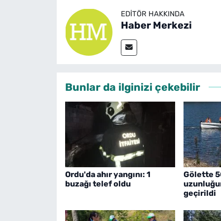
EDITÖR HAKKINDA
Haber Merkezi
Bunlar da ilginizi çekebilir
Ordu'da ahır yangını: 1
Gölette 
buzağı telef oldu
uzunluğun
geçirildi