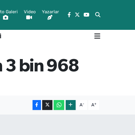
to Galeri
Video
Yazarlar
İ
n 3 bin 968
-
+
A
A