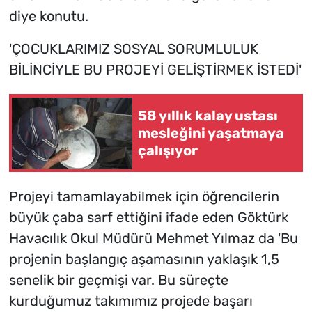
diye konutu.
'ÇOCUKLARIMIZ SOSYAL SORUMLULUK
BİLİNCİYLE BU PROJEYİ GELİŞTİRMEK İSTEDİ'
58 yıllık kalay ustası
mesleğini yaşatmaya
çalışıyor
Projeyi tamamlayabilmek için öğrencilerin
büyük çaba sarf ettiğini ifade eden Göktürk
Havacılık Okul Müdürü Mehmet Yılmaz da 'Bu
projenin başlangıç aşamasının yaklaşık 1,5
senelik bir geçmişi var. Bu süreçte
kurduğumuz takımımız projede başarı