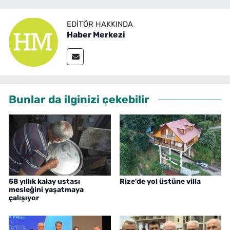
EDITÖR HAKKINDA
Haber Merkezi
Bunlar da ilginizi çekebilir
58 yıllık kalay ustası
Rize'de yol üstüne villa
mesleğini yaşatmaya
çalışıyor