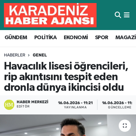
Hava Durumu
GÜNDEM
POLİTİKA
EKONOMİ
SPOR
MAGAZ
Trafik Durumu
Süper Lig Puan Durumu ve Fikstür
HABERLER
GENEL
Havacılık lisesi öğrencileri,
Tüm Manşetler
rip akıntısını tespit eden
Son Dakika Haberleri
dronla dünya ikincisi oldu
Haber Arşivi
HABER MERKEZI
16.06.2026 - 11:21
16.06.2026 - 11:3
EDITÖR
YAYINLANMA
GÜNCELLEME