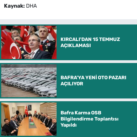
Kaynak:
DHA
KIRCALI'DAN 15 TEMMUZ
AÇIKLAMASI
BAFRA'YA YENİ OTO PAZARI
AÇILIYOR
Bafra Karma OSB
Bilgilendirme Toplantısı
Yapıldı