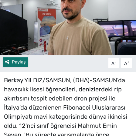
Paylaş
-
+
A
A
Berkay YILDIZ/SAMSUN, (DHA)-SAMSUN'da
havacılık lisesi öğrencileri, denizlerdeki rip
akıntısını tespit edebilen dron projesi ile
İtalya'da düzenlenen Fibonacci Uluslararası
Olimpiyatı mavi kategorisinde dünya ikincisi
oldu. 12'nci sınıf öğrencisi Mahmut Emin
Seven, 'Bu süreçte yarışmalarda önce