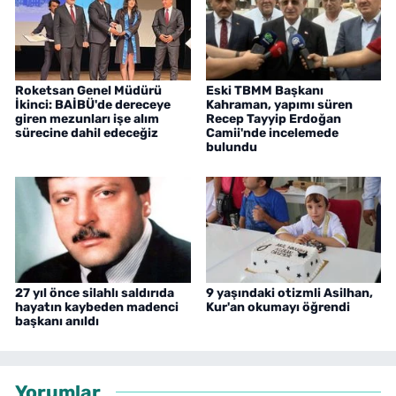
Roketsan Genel Müdürü
Eski TBMM Başkanı
İkinci: BAİBÜ'de dereceye
Kahraman, yapımı süren
giren mezunları işe alım
Recep Tayyip Erdoğan
sürecine dahil edeceğiz
Camii'nde incelemede
bulundu
27 yıl önce silahlı saldırıda
9 yaşındaki otizmli Asilhan,
hayatın kaybeden madenci
Kur'an okumayı öğrendi
başkanı anıldı
Yorumlar