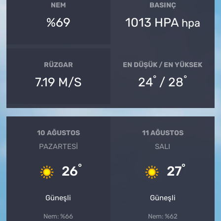
NEM
BASINÇ
%69
1013 HPA
hpa
RÜZGAR
EN DÜŞÜK / EN YÜKSEK
°
°
7.19 M/S
24
/ 28
10 AĞUSTOS
11 AĞUSTOS
PAZARTESI
SALI
°
°
26
27
Güneşli
Güneşli
Nem: %66
Nem: %62