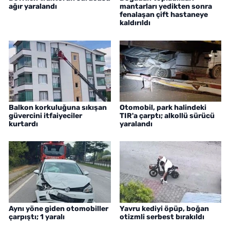
ağır yaralandı
mantarları yedikten sonra
fenalaşan çift hastaneye
kaldırıldı
Balkon korkuluğuna sıkışan
Otomobil, park halindeki
güvercini itfaiyeciler
TIR'a çarptı; alkollü sürücü
kurtardı
yaralandı
Aynı yöne giden otomobiller
Yavru kediyi öpüp, boğan
çarpıştı; 1 yaralı
otizmli serbest bırakıldı