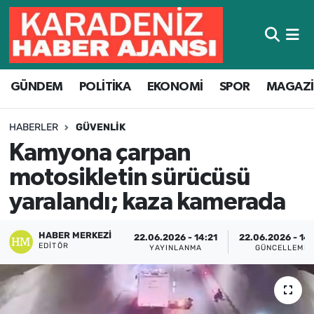
Hava Durumu
GÜNDEM
POLİTİKA
EKONOMİ
SPOR
MAGAZ
Trafik Durumu
Süper Lig Puan Durumu ve Fikstür
HABERLER
GÜVENLIK
Kamyona çarpan
Tüm Manşetler
motosikletin sürücüsü
Son Dakika Haberleri
yaralandı; kaza kamerada
Haber Arşivi
HABER MERKEZI
22.06.2026 - 14:21
22.06.2026 - 14
EDITÖR
YAYINLANMA
GÜNCELLEME