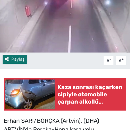
Paylaş
-
+
A
A
Kaza sonrası kaçarken
cipiyle otomobile
çarpan alkollü
sürücüye gözaltı
Erhan SARI/BORÇKA (Artvin), (DHA)-
ARTVİN'de Borçka-Hopa kara yolu