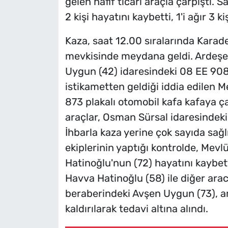
gelen hafif ticari araçla çarpıştı.
2 kişi hayatını kaybetti, 1'i ağır 3 ki
Kaza, saat 12.00 sıralarında Karaden
mevkisinde meydana geldi. Ardeşen
Uygun (42) idaresindeki 08 EE 908 pl
istikametten geldiği iddia edilen 
873 plakalı otomobil kafa kafaya ç
araçlar, Osman Sürsal idaresindeki
İhbarla kaza yerine çok sayıda sağlık
ekiplerinin yaptığı kontrolde, Mevl
Hatinoğlu'nun (72) hayatını kaybett
Havva Hatinoğlu (58) ile diğer ar
beraberindeki Avşen Uygun (73), a
kaldırılarak tedavi altına alındı.