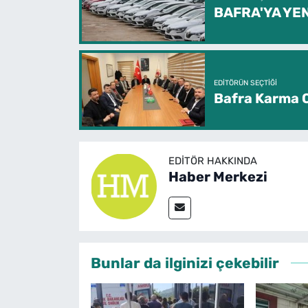
BAFRA'YA YEN
EDITÖRÜN SEÇTIĞI
Bafra Karma O
EDITÖR HAKKINDA
Haber Merkezi
Bunlar da ilginizi çekebilir