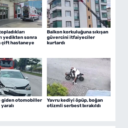
opladıkları
Balkon korkuluğuna sıkışan
ı yedikten sonra
güvercini itfaiyeciler
 çift hastaneye
kurtardı
 giden otomobiller
Yavru kediyi öpüp, boğan
1 yaralı
otizmli serbest bırakıldı