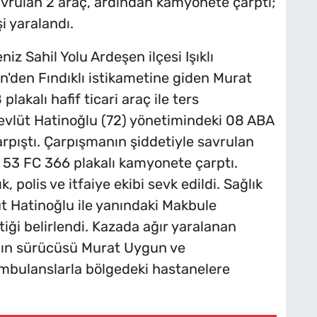
 Savrulan 2 araç, ardından kamyonete çarptı;
şi yaralandı.
iz Sahil Yolu Ardeşen ilçesi Işıklı
'den Fındıklı istikametine giden Murat
akalı hafif ticari araç ile ters
Mevlüt Hatinoğlu (72) yönetimindeki 08 ABA
arpıştı. Çarpışmanın şiddetiyle savrulan
 53 FC 366 plakalı kamyonete çarptı.
, polis ve itfaiye ekibi sevk edildi. Sağlık
üt Hatinoğlu ile yanındaki Makbule
iği belirlendi. Kazada ağır yaralanan
acın sürücüsü Murat Uygun ve
mbulanslarla bölgedeki hastanelere