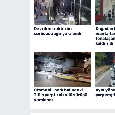
Devrilen traktörün
Doğadan t
sürücüsü ağır yaralandı
mantarlar
fenalaşan
kaldırıldı
Otomobil, park halindeki
Aynı yöne
TIR'a çarptı; alkollü sürücü
çarpıştı; 
yaralandı