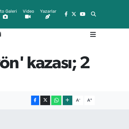
to Galeri
Video
Yazarlar
İ
ön' kazası; 2
-
+
A
A