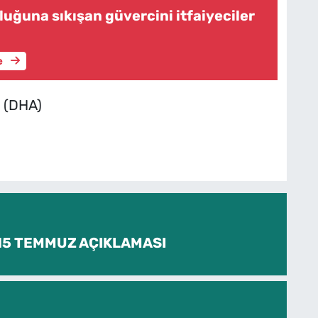
uğuna sıkışan güvercini itfaiyeciler
e
. (DHA)
 15 TEMMUZ AÇIKLAMASI