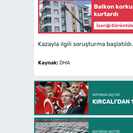
Balkon korkul
kurtardı
İçeriği Görüntül
Kazayla ilgili soruşturma başlatıldı
Kaynak:
DHA
EDITÖRÜN SEÇTIĞI
KIRCALI'DAN
EDITÖRÜN SEÇTIĞI