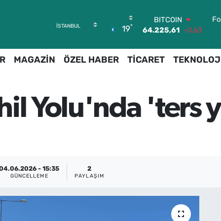
Fo
BITCOIN
°
19
64.225,61
-0.63
DOLAR
47,7143
0.16
R
MAGAZİN
ÖZEL HABER
TİCARET
TEKNOLOJ
EURO
55,0317
-0.02
STERLİN
64,2463
0.07
il Yolu'nda 'ters y
GRAM ALTIN
6510.40
0.45
BİST100
13.799
70
04.06.2026 - 15:35
2
GÜNCELLEME
PAYLAŞIM