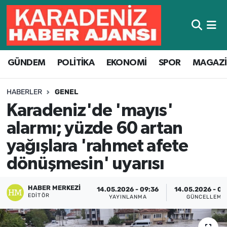
Hava Durumu
GÜNDEM
POLİTİKA
EKONOMİ
SPOR
MAGAZ
Trafik Durumu
Süper Lig Puan Durumu ve Fikstür
HABERLER
GENEL
Karadeniz'de 'mayıs'
Tüm Manşetler
alarmı; yüzde 60 artan
Son Dakika Haberleri
yağışlara 'rahmet afete
dönüşmesin' uyarısı
Haber Arşivi
HABER MERKEZI
14.05.2026 - 09:36
14.05.2026 - 09
EDITÖR
YAYINLANMA
GÜNCELLEME