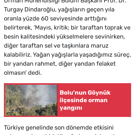
Orman Mühendisliği Bölüm Başkanı Prof. Dr.
Turgay Dindaroğlu, yağışların geçen yıla
oranla yüzde 60 seviyesinde arttığını
belirterek, 'Mayıs, kritik; bir taraftan toprak ve
besin kalitesindeki yükselmelere sevinirken,
diğer taraftan sel ve taşkınlara maruz
kalabiliriz. Yağan yağışlarla yaşadığımız süreç,
bir yandan rahmet, diğer yandan felaket
olmasın' dedi.
Bolu'nun Göynük
ilçesinde orman
yangını
Türkiye genelinde son dönemde etkisini