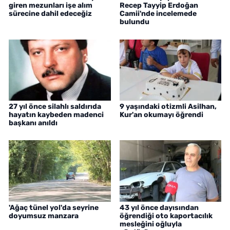
giren mezunları işe alım
Recep Tayyip Erdoğan
sürecine dahil edeceğiz
Camii'nde incelemede
bulundu
27 yıl önce silahlı saldırıda
9 yaşındaki otizmli Asilhan,
hayatın kaybeden madenci
Kur'an okumayı öğrendi
başkanı anıldı
'Ağaç tünel yol'da seyrine
43 yıl önce dayısından
doyumsuz manzara
öğrendiği oto kaportacılık
mesleğini oğluyla