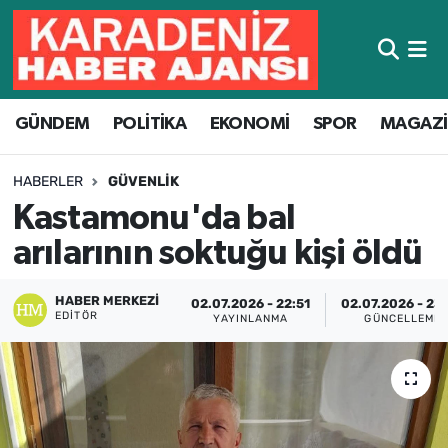
Hava Durumu
GÜNDEM
POLİTİKA
EKONOMİ
SPOR
MAGAZ
Trafik Durumu
Süper Lig Puan Durumu ve Fikstür
HABERLER
GÜVENLIK
Kastamonu'da bal
Tüm Manşetler
arılarının soktuğu kişi öldü
Son Dakika Haberleri
HABER MERKEZI
02.07.2026 - 22:51
02.07.2026 - 23
EDITÖR
YAYINLANMA
GÜNCELLEME
Haber Arşivi