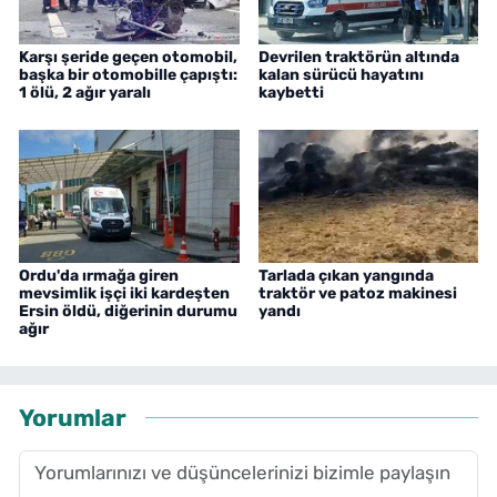
Karşı şeride geçen otomobil,
Devrilen traktörün altında
başka bir otomobille çapıştı:
kalan sürücü hayatını
1 ölü, 2 ağır yaralı
kaybetti
Ordu'da ırmağa giren
Tarlada çıkan yangında
mevsimlik işçi iki kardeşten
traktör ve patoz makinesi
Ersin öldü, diğerinin durumu
yandı
ağır
Yorumlar