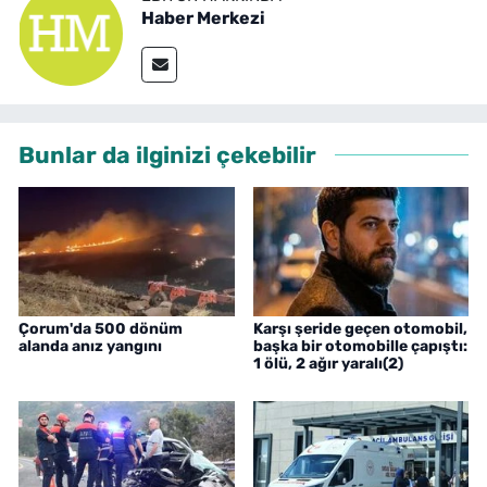
Haber Merkezi
Bunlar da ilginizi çekebilir
Çorum'da 500 dönüm
Karşı şeride geçen otomobil,
alanda anız yangını
başka bir otomobille çapıştı:
1 ölü, 2 ağır yaralı(2)