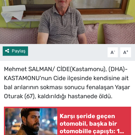
Paylaş
-
+
A
A
Mehmet SALMAN/ CİDE(Kastamonu), (DHA)-
KASTAMONU'nun Cide ilçesinde kendisine ait
bal arılarının sokması sonucu fenalaşan Yaşar
Oturak (67), kaldırıldığı hastanede öldü.
Karşı şeride geçen
otomobil, başka bir
otomobille çapıştı: 1