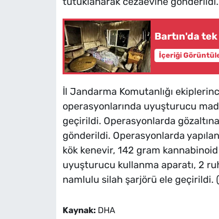
tutuklanarak cezaevine gönderildi.
Bartın'da tek
İçeriği Görüntül
İl Jandarma Komutanlığı ekiplerin
operasyonlarında uyuşturucu madd
geçirildi. Operasyonlarda gözaltın
gönderildi. Operasyonlarda yapılan
kök kenevir, 142 gram kannabinoid
uyuşturucu kullanma aparatı, 2 ruh
namlulu silah şarjörü ele geçirildi.
Kaynak:
DHA