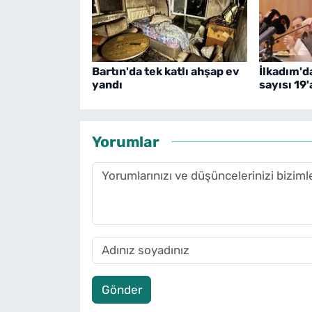
Bartın'da tek katlı ahşap ev
İlkadım'd
yandı
sayısı 19
Yorumlar
Gönder