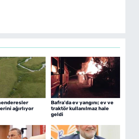
menderesler
Bafra'da ev yangını; ev ve
erini ağırlıyor
traktör kullanılmaz hale
geldi