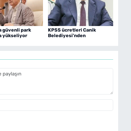
a güvenli park
KPSS ücretleri Canik
'a yükseliyor
Belediyesi'nden