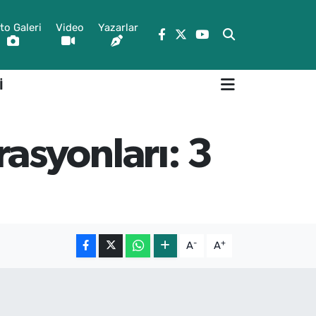
to Galeri
Video
Yazarlar
İ
asyonları: 3
-
+
A
A