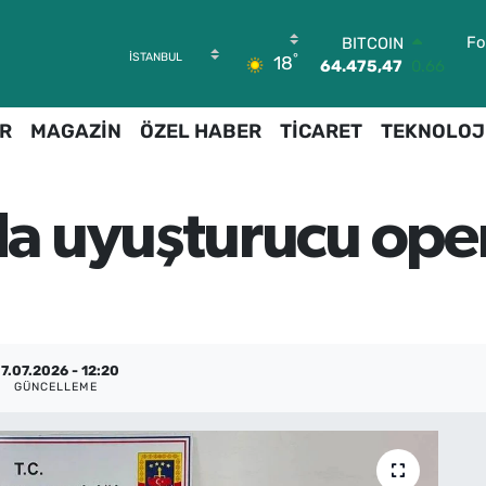
Fo
BITCOIN
°
18
64.475,47
0.66
DOLAR
47,5971
0.05
R
MAGAZİN
ÖZEL HABER
TİCARET
TEKNOLOJ
EURO
55,1336
0.18
STERLİN
64,2534
0.22
 uyuşturucu oper
GRAM ALTIN
6527.85
0.54
BİST100
13.703
0
7.07.2026 - 12:20
GÜNCELLEME