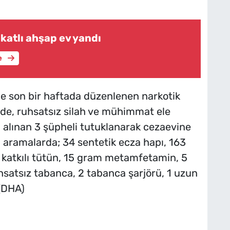
 katlı ahşap ev yandı
e
ce son bir haftada düzenlenen narkotik
e, ruhsatsız silah ve mühimmat ele
a alınan 3 şüpheli tutuklanarak cezaevine
 aramalarda; 34 sentetik ecza hapı, 163
 katkılı tütün, 15 gram metamfetamin, 5
satsız tabanca, 2 tabanca şarjörü, 1 uzun
 (DHA)