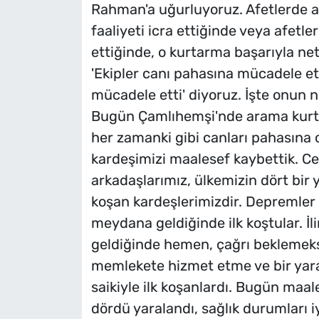
Rahman'a uğurluyoruz. Afetlerde 
faaliyeti icra ettiğinde veya afetle
ettiğinde, o kurtarma başarıyla net
'Ekipler canı pahasına mücadele ett
mücadele etti' diyoruz. İşte onun n
Bugün Çamlıhemşi'nde arama kurtar
her zamanki gibi canları pahasına 
kardeşimizi maalesef kaybettik. Ce
arkadaşlarımız, ülkemizin dört bir
koşan kardeşlerimizdir. Depremler 
meydana geldiğinde ilk koştular. İl
geldiğinde hemen, çağrı beklemeksi
memlekete hizmet etme ve bir yar
saikiyle ilk koşanlardı. Bugün maal
dördü yaralandı, sağlık durumları 