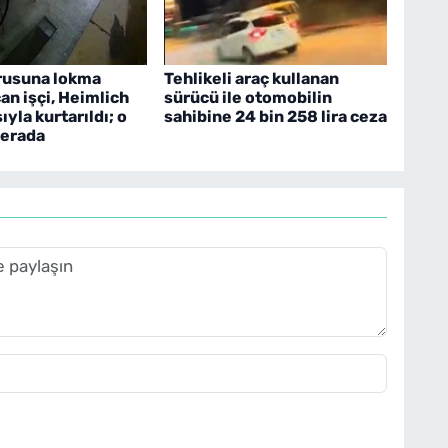
rusuna lokma
Tehlikeli araç kullanan
çan işçi, Heimlich
sürücü ile otomobilin
yla kurtarıldı; o
sahibine 24 bin 258 lira ceza
merada