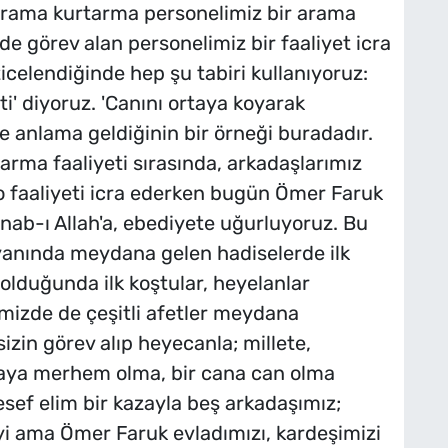
arama kurtarma personelimiz bir arama
rde görev alan personelimiz bir faaliyet icra
icelendiğinde hep şu tabiri kullanıyoruz:
i' diyoruz. 'Canını ortaya koyarak
e anlama geldiğinin bir örneği buradadır.
ma faaliyeti sırasında, arkadaşlarımız
o faaliyeti icra ederken bugün Ömer Faruk
nab-ı Allah'a, ebediyete uğurluyoruz. Bu
 yanında meydana gelen hadiselerde ilk
olduğunda ilk koştular, heyelanlar
imizde de çeşitli afetler meydana
zin görev alıp heyecanla; millete,
aya merhem olma, bir cana can olma
esef elim bir kazayla beş arkadaşımız;
iyi ama Ömer Faruk evladımızı, kardeşimizi