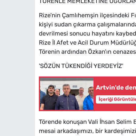
TÖRENLE MEMLEKETİNE UĞURLAN
Rize'nin Çamlıhemşin ilçesindeki F
kişiyi sudan çıkarma çalışmalarınd
devrilmesi sonucu hayatını kaybed
Rize İl Afet ve Acil Durum Müdürl
Törenin ardından Özkan'ın cenazesi
'SÖZÜN TÜKENDİĞİ YERDEYİZ'
Artvin'de den
İçeriği Görüntül
Törende konuşan Vali İhsan Selim B
mesai arkadaşımızı, bir kardeşimiz