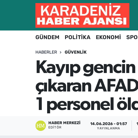
Hava Durumu
GÜNDEM
POLİTİKA
EKONOMİ
SPO
Trafik Durumu
HABERLER
GÜVENLIK
Süper Lig Puan Durumu ve Fikstür
Kayıp gencin
Tüm Manşetler
çıkaran AFAD 
Son Dakika Haberleri
1 personel öld
Haber Arşivi
HABER MERKEZI
14.06.2026 - 01:57
EDITÖR
YAYINLANMA