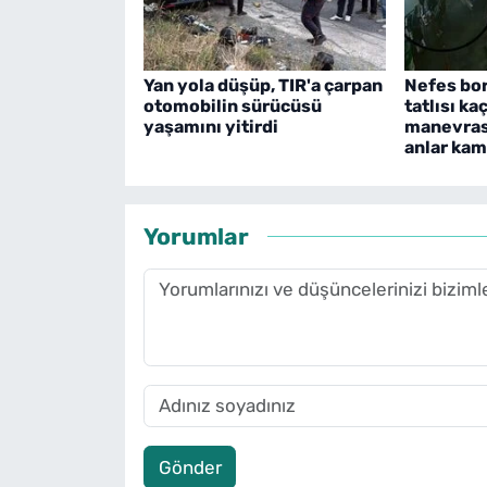
Yan yola düşüp, TIR'a çarpan
Nefes bo
otomobilin sürücüsü
tatlısı ka
yaşamını yitirdi
manevrası
anlar ka
Yorumlar
Gönder