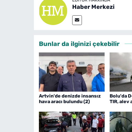
Haber Merkezi
Bunlar da ilginizi çekebilir
Artvin'de denizde insansız
Bolu'da D
hava aracı bulundu (2)
TIR, alev 