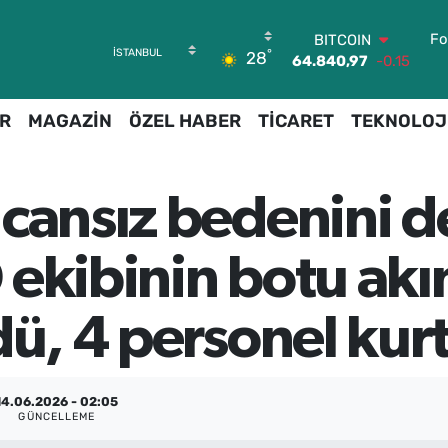
BITCOIN
64.840,97
-0.15
Fo
°
28
DOLAR
47,7436
0.18
EURO
R
MAGAZİN
ÖZEL HABER
TİCARET
TEKNOLOJ
55,2510
0.32
STERLİN
64,4811
0.38
GRAM ALTIN
 cansız bedenini 
6660.55
0
BİST100
13.779
-14
ekibinin botu akın
ü, 4 personel kurta
14.06.2026 - 02:05
GÜNCELLEME