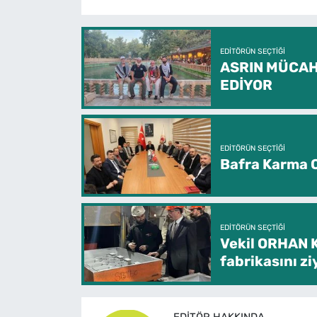
EDITÖRÜN SEÇTIĞI
ASRIN MÜCAH
EDİYOR
EDITÖRÜN SEÇTIĞI
Bafra Karma O
EDITÖRÜN SEÇTIĞI
Vekil ORHAN 
fabrikasını zi
EDITÖR HAKKINDA