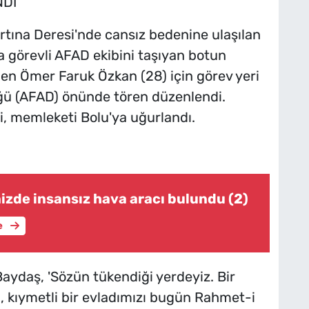
DI
ırtına Deresi'nde cansız bedenine ulaşılan
a görevli AFAD ekibini taşıyan botun
en Ömer Faruk Özkan (28) için görev yeri
üğü (AFAD) önünde tören düzenlendi.
, memleketi Bolu'ya uğurlandı.
izde insansız hava aracı bulundu (2)
e
aydaş, 'Sözün tükendiği yerdeyiz. Bir
i, kıymetli bir evladımızı bugün Rahmet-i