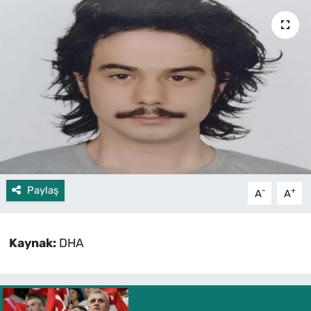
Paylaş
-
+
A
A
Kaynak:
DHA