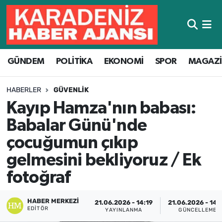
Hava Durumu
GÜNDEM
POLİTİKA
EKONOMİ
SPOR
MAGAZ
Trafik Durumu
Süper Lig Puan Durumu ve Fikstür
HABERLER
GÜVENLIK
Kayıp Hamza'nın babası:
Tüm Manşetler
Babalar Günü'nde
Son Dakika Haberleri
çocuğumun çıkıp
gelmesini bekliyoruz / Ek
Haber Arşivi
fotoğraf
HABER MERKEZI
21.06.2026 - 14:19
21.06.2026 - 14:
EDITÖR
YAYINLANMA
GÜNCELLEME