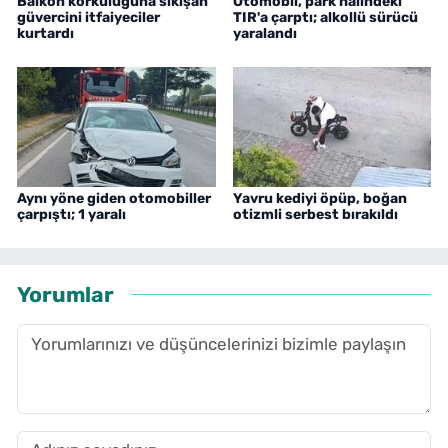
Balkon korkuluğuna sıkışan
Otomobil, park halindeki
güvercini itfaiyeciler
TIR'a çarptı; alkollü sürücü
kurtardı
yaralandı
Aynı yöne giden otomobiller
Yavru kediyi öpüp, boğan
çarpıştı; 1 yaralı
otizmli serbest bırakıldı
Yorumlar