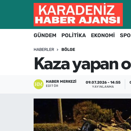
Hava Durumu
GÜNDEM
POLİTİKA
EKONOMİ
SPO
Trafik Durumu
HABERLER
BÖLGE
Süper Lig Puan Durumu ve Fikstür
Kaza yapan o
Tüm Manşetler
Son Dakika Haberleri
HABER MERKEZI
09.07.2026 - 14:55
EDITÖR
YAYINLANMA
Haber Arşivi