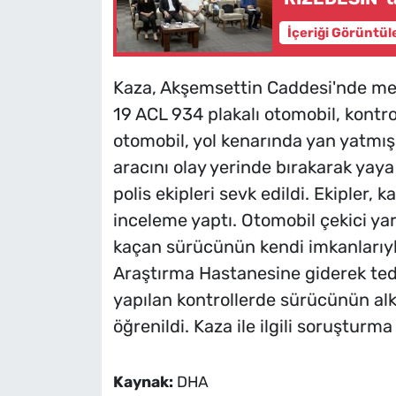
İçeriği Görüntül
Kaza, Akşemsettin Caddesi'nde mey
19 ACL 934 plakalı otomobil, kontro
otomobil, yol kenarında yan yatmış
aracını olay yerinde bırakarak yaya 
polis ekipleri sevk edildi. Ekipler,
inceleme yaptı. Otomobil çekici yar
kaçan sürücünün kendi imkanlarıyla
Araştırma Hastanesine giderek tedav
yapılan kontrollerde sürücünün alko
öğrenildi. Kaza ile ilgili soruşturm
Kaynak:
DHA