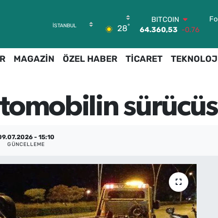
BITCOIN
Fo
°
28
64.360,53
-0.76
DOLAR
47,7069
0.17
R
MAGAZİN
ÖZEL HABER
TİCARET
TEKNOLOJ
EURO
55,0265
0.01
STERLİN
64,1897
0.02
tomobilin sürücüs
GRAM ALTIN
6574.81
1.44
BİST100
13.887
64
09.07.2026 - 15:10
GÜNCELLEME