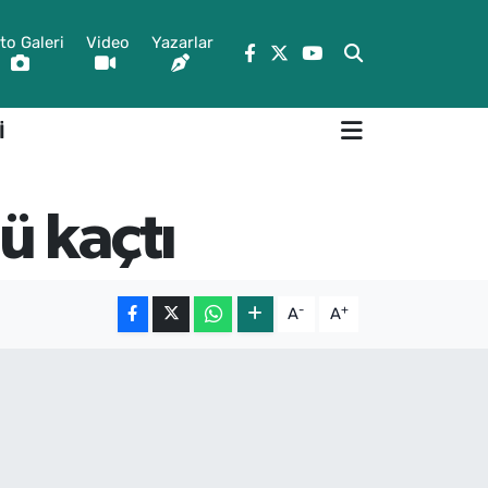
to Galeri
Video
Yazarlar
İ
ü kaçtı
-
+
A
A