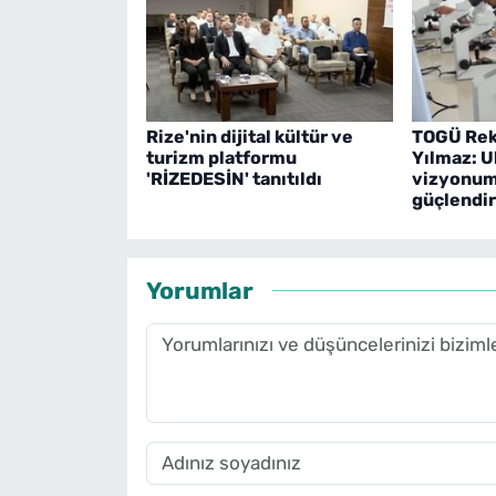
Rize'nin dijital kültür ve
TOGÜ Rekt
turizm platformu
Yılmaz: U
'RİZEDESİN' tanıtıldı
vizyonu
güçlendi
Yorumlar