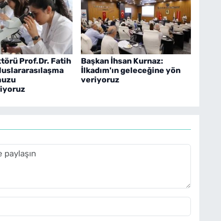
örü Prof.Dr. Fatih
Başkan İhsan Kurnaz:
luslararasılaşma
İlkadım'ın geleceğine yön
muzu
veriyoruz
riyoruz