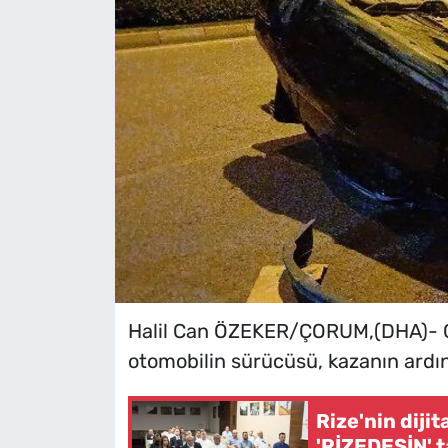
Halil Can ÖZEKER/ÇORUM,(DHA)- Ç
otomobilin sürücüsü, kazanın ardın
Rize'nin diji
'RİZEDESİN' t