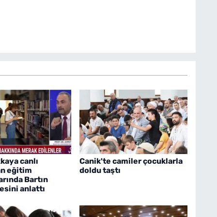
kaya canlı
Canik'te camiler çocuklarla
n eğitim
doldu taştı
rında Bartın
esini anlattı