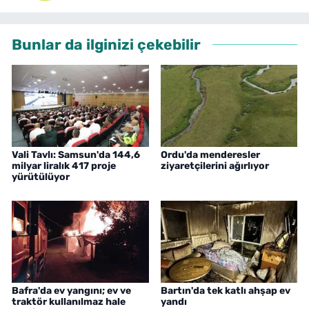
Bunlar da ilginizi çekebilir
Vali Tavlı: Samsun'da 144,6
Ordu'da menderesler
milyar liralık 417 proje
ziyaretçilerini ağırlıyor
yürütülüyor
Bafra'da ev yangını; ev ve
Bartın'da tek katlı ahşap ev
traktör kullanılmaz hale
yandı