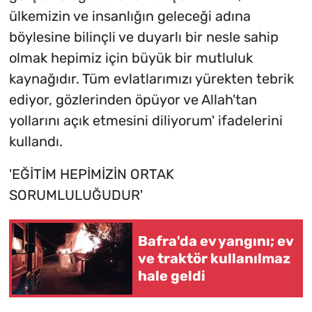
ülkemizin ve insanlığın geleceği adına
böylesine bilinçli ve duyarlı bir nesle sahip
olmak hepimiz için büyük bir mutluluk
kaynağıdır. Tüm evlatlarımızı yürekten tebrik
ediyor, gözlerinden öpüyor ve Allah'tan
yollarını açık etmesini diliyorum' ifadelerini
kullandı.
'EĞİTİM HEPİMİZİN ORTAK
SORUMLULUĞUDUR'
Bafra'da ev yangını; ev
ve traktör kullanılmaz
hale geldi