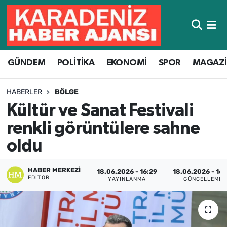
Hava Durumu
GÜNDEM
POLİTİKA
EKONOMİ
SPOR
MAGAZ
Trafik Durumu
Süper Lig Puan Durumu ve Fikstür
HABERLER
BÖLGE
Kültür ve Sanat Festivali
Tüm Manşetler
renkli görüntülere sahne
Son Dakika Haberleri
oldu
Haber Arşivi
HABER MERKEZI
18.06.2026 - 16:29
18.06.2026 - 16:
EDITÖR
YAYINLANMA
GÜNCELLEME