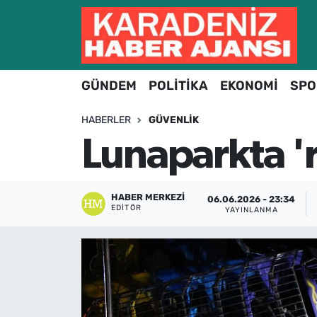
Hava Durumu
GÜNDEM
POLİTİKA
EKONOMİ
SPO
Trafik Durumu
HABERLER
GÜVENLIK
Süper Lig Puan Durumu ve Fikstür
Lunaparkta 'r
Tüm Manşetler
Son Dakika Haberleri
HABER MERKEZI
06.06.2026 - 23:34
EDITÖR
YAYINLANMA
Haber Arşivi