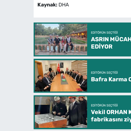
Kaynak:
DHA
EDITÖRÜN SEÇTIĞI
ASRIN MÜCAH
EDİYOR
EDITÖRÜN SEÇTIĞI
Bafra Karma O
EDITÖRÜN SEÇTIĞI
Vekil ORHAN 
fabrikasını zi