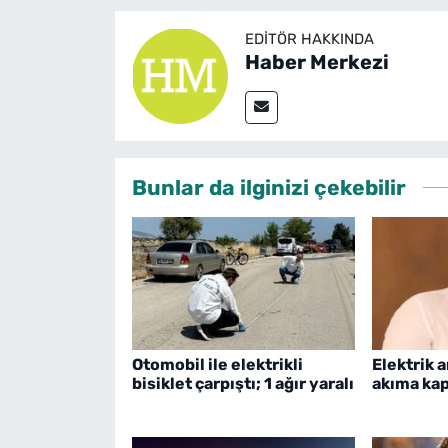
EDITÖR HAKKINDA
Haber Merkezi
Bunlar da ilginizi çekebilir
Otomobil ile elektrikli
Elektrik 
bisiklet çarpıştı; 1 ağır yaralı
akıma kap