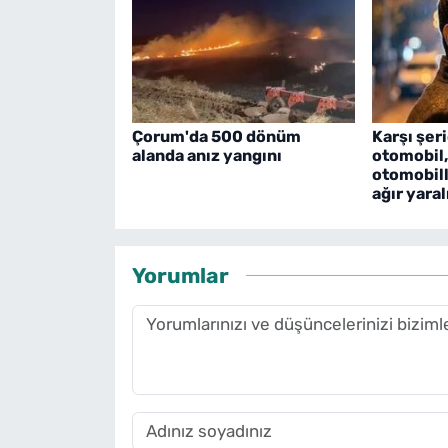
Çorum'da 500 dönüm
Karşı şer
alanda anız yangını
otomobil,
otomobille
ağır yaral
Yorumlar