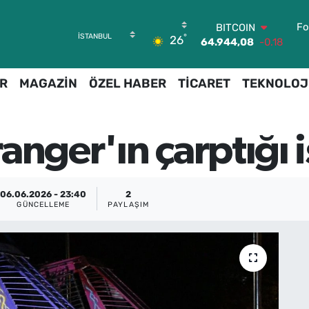
BITCOIN
Fo
°
26
64.944,08
-0.18
DOLAR
47,7436
0.18
R
MAGAZİN
ÖZEL HABER
TİCARET
TEKNOLOJ
EURO
55,2510
0.32
STERLİN
64,4811
0.38
anger'ın çarptığı i
GRAM ALTIN
6660.55
0.03
BİST100
13.779
-14
06.06.2026 - 23:40
2
GÜNCELLEME
PAYLAŞIM