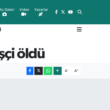
to Galeri
Video
Yazarlar
İ
şçi öldü
-
+
A
A