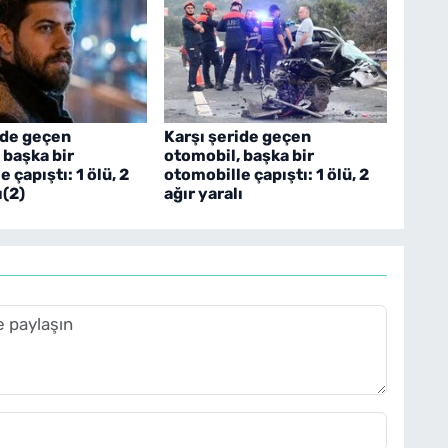
ide geçen
Karşı şeride geçen
 başka bir
otomobil, başka bir
 çapıştı: 1 ölü, 2
otomobille çapıştı: 1 ölü, 2
ı(2)
ağır yaralı