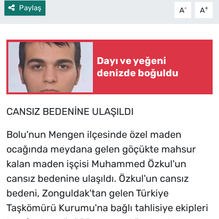
Paylaş
-
+
A
A
Dayı ve yeğeni
denizde boğuldu
CANSIZ BEDENİNE ULAŞILDI
Bolu'nun Mengen ilçesinde özel maden
ocağında meydana gelen göçükte mahsur
kalan maden işçisi Muhammed Özkul'un
cansız bedenine ulaşıldı. Özkul'un cansız
bedeni, Zonguldak'tan gelen Türkiye
Taşkömürü Kurumu'na bağlı tahlisiye ekipleri