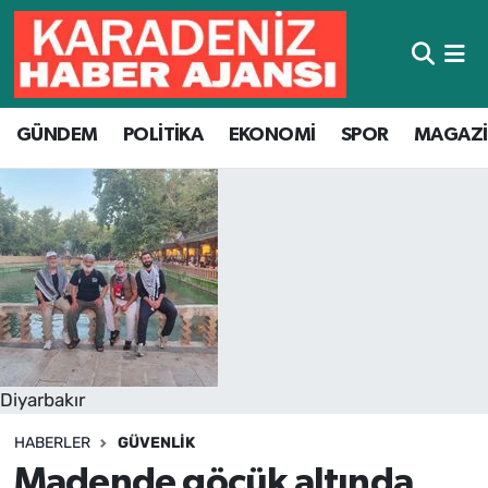
Hava Durumu
GÜNDEM
POLİTİKA
EKONOMİ
SPOR
MAGAZ
Trafik Durumu
Süper Lig Puan Durumu ve Fikstür
Tüm Manşetler
Son Dakika Haberleri
Haber Arşivi
Diyarbakır
HABERLER
GÜVENLIK
Madende göçük altında