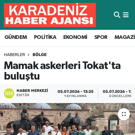
Hava Durumu
GÜNDEM
POLİTİKA
EKONOMİ
SPOR
MAGAZ
Trafik Durumu
Süper Lig Puan Durumu ve Fikstür
HABERLER
BÖLGE
Mamak askerleri Tokat'ta
Tüm Manşetler
buluştu
Son Dakika Haberleri
HABER MERKEZI
05.07.2026 - 13:25
05.07.2026 - 13:
EDITÖR
YAYINLANMA
GÜNCELLEME
Haber Arşivi