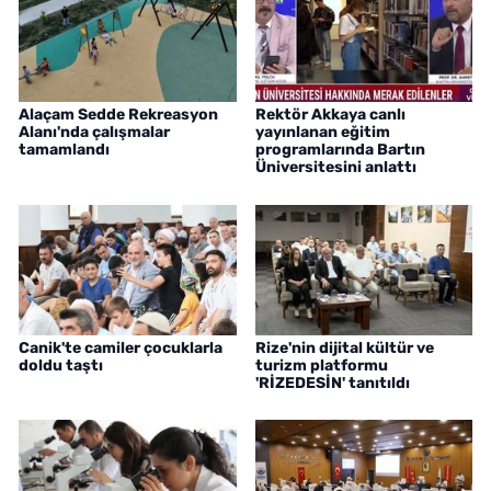
Alaçam Sedde Rekreasyon
Rektör Akkaya canlı
Alanı'nda çalışmalar
yayınlanan eğitim
tamamlandı
programlarında Bartın
Üniversitesini anlattı
Canik'te camiler çocuklarla
Rize'nin dijital kültür ve
doldu taştı
turizm platformu
'RİZEDESİN' tanıtıldı