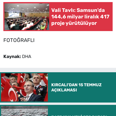
Vali Tavlı: Samsun'da
144,6 milyar liralık 417
proje yürütülüyor
FOTOĞRAFLI
Kaynak:
DHA
KIRCALI'DAN 15 TEMMUZ
AÇIKLAMASI