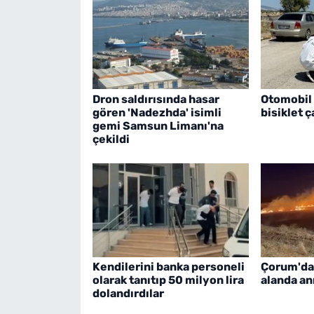
Dron saldırısında hasar
Otomobil i
gören 'Nadezhda' isimli
bisiklet ç
gemi Samsun Limanı'na
çekildi
Kendilerini banka personeli
Çorum'da
olarak tanıtıp 50 milyon lira
alanda an
dolandırdılar