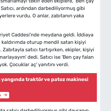
 ısmarlamayı teklif eden ekiplere, 'Ben çay
Satıcı, ardından darbediliyormuş gibi
erlere vurdu. O anlar, zabıtanın yaka
riyet Caddesi'nde meydana geldi. İddiaya
, kaldırımda oturup mendil satan kişiyi
abıtayla satıcı tartışırken, ekipler, kişiyi
marlayayım' dedi. Satıcı ise 'Ben çay falan
 Çocuklar aç' yanıtını verdi.
n yangında traktör ve patoz makinesi
e
a da satıcı darbediliyormuş gibi davranıp