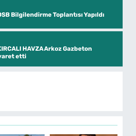
SB Bilgilendirme Toplantısı Yapıldı
KIRCALI HAVZA Arkoz Gazbeton
yaret etti