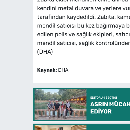
kendini metal duvara ve yerlere vu
tarafından kaydedildi. Zabıta, kam
mendil satıcısı bu kez bağırmaya ba
edilen polis ve sağlık ekipleri, sa
mendil satıcısı, sağlık kontrolünde
(DHA)
Kaynak:
DHA
EDITÖRÜN SEÇTIĞI
ASRIN MÜCAH
EDİYOR