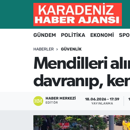
Hava Durumu
GÜNDEM
POLİTİKA
EKONOMİ
SPO
Trafik Durumu
HABERLER
GÜVENLIK
Süper Lig Puan Durumu ve Fikstür
Mendilleri al
Tüm Manşetler
davranıp, ken
Son Dakika Haberleri
Haber Arşivi
HABER MERKEZI
18.06.2026 - 17:39
EDITÖR
YAYINLANMA