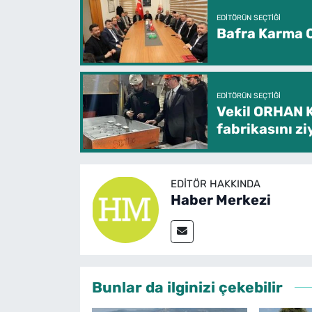
EDITÖRÜN SEÇTIĞI
Bafra Karma O
EDITÖRÜN SEÇTIĞI
Vekil ORHAN 
fabrikasını zi
EDITÖR HAKKINDA
Haber Merkezi
Bunlar da ilginizi çekebilir