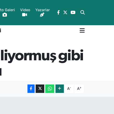
to Galeri
Video
Yazarlar
İ
iliyormuş gibi
u
-
+
A
A