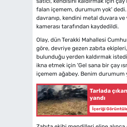
satıcı, kendisini kaldırmak için çay
falan içemem, durumum yok' dedi. 
davranıp, kendini metal duvara ve y
kamerası tarafından kaydedildi.
Olay, dün Terakki Mahallesi Cumhu
göre, devriye gezen zabıta ekipleri
bulunduğu yerden kaldırmak istedi. Z
ikna etmek için 'Gel sana bir çay ıs
içemem ağabey. Benim durumum yok.
Tarlada çıka
yandı
İçeriği Görüntül
Zabıta ekibi mendilleri eline alınc