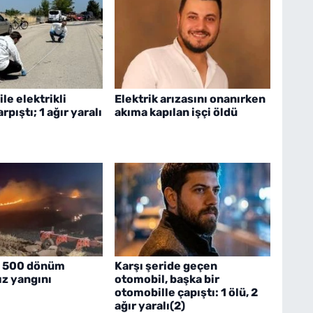
le elektrikli
Elektrik arızasını onanırken
arpıştı; 1 ağır yaralı
akıma kapılan işçi öldü
 500 dönüm
Karşı şeride geçen
ız yangını
otomobil, başka bir
otomobille çapıştı: 1 ölü, 2
ağır yaralı(2)